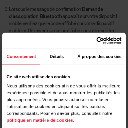
Lorsque le message de confirmation
Demande
d'association Bluetooth
apparaît sur votre dispositif
mobile, vérifiez que le code affiché sur votre dispositif
mobile est le même que celui affiché sur votre montre.
Acceptez la demande d'association Bluetooth sur votre
dispositif mobile.
Consentement
Détails
À propos des cookies
Confirmez le code PIN sur votre montre en appuyant sur
OK.
Ce site web utilise des cookies.
Une fois l'association terminée, le message
Association
Nous utilisons des cookies afin de vous offrir la meilleure
terminée
apparaît.
expérience possible et de vous montrer les publicités les
plus appropriées. Vous pouvez autoriser ou refuser
Connectez-vous à votre compte Polar ou créez-en un
l'utilisation de cookies en cliquant sur les boutons
nouveau. Nous vous guiderons tout au long de la
correspondants. Pour en savoir plus, consultez notre
connexion et de la configuration au sein de l'application.
politique en matière de cookies
.