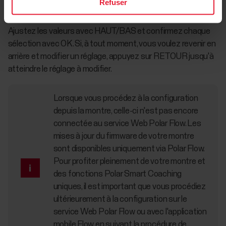
Refuser
montre
Ajustez les valeurs avec HAUT/BAS et confirmez chaque
sélection avec OK. Si, à tout moment, vous voulez revenir en
arrière et modifier un réglage, appuyez sur RETOUR jusqu'à
atteindre le réglage à modifier.
Lorsque vous procédez à la configuration
depuis la montre, celle-ci n'est pas encore
connectée au service Web Polar Flow. Les
mises à jour du firmware de votre montre
sont disponibles uniquement via Polar Flow.
Pour profiter pleinement de votre montre et
des fonctions Polar Smart Coaching
uniques, il est important que vous procédiez
ultérieurement à la configuration sur le
service Web Polar Flow ou avec l'application
mobile Flow en suivant la procédure de