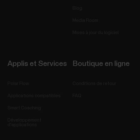
Blog
Media Room
Mises à jour du logiciel
Applis et Services
Boutique en ligne
Polar Flow
Conditions de retour
Applications compatibles
FAQ
Smart Coaching
Développement
d'applications