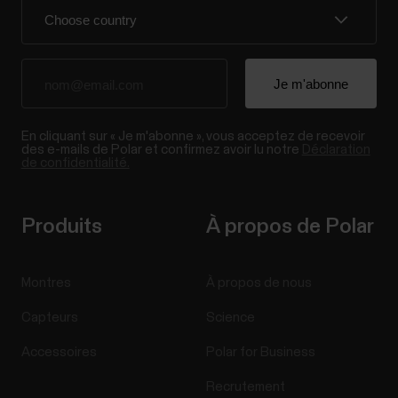
En cliquant sur « Je m'abonne », vous acceptez de recevoir
des e-mails de Polar et confirmez avoir lu notre
Déclaration
de confidentialité.
Produits
À propos de Polar
Montres
À propos de nous
Capteurs
Science
Accessoires
Polar for Business
Recrutement