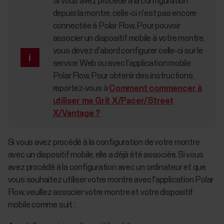
Si vous avez procédé à la configuration
depuis la montre, celle-ci n'est pas encore
connectée à Polar Flow. Pour pouvoir
associer un dispositif mobile à votre montre,
vous devez d'abord configurer celle-ci sur le
service Web ou avec l'application mobile
Polar Flow. Pour obtenir des instructions,
reportez-vous à
Comment commencer à
utiliser ma Grit X/Pacer/Street
X/Vantage ?
Si vous avez procédé à la configuration de votre montre
avec un dispositif mobile, elle a déjà été associée. Si vous
avez procédé à la configuration avec un ordinateur et que
vous souhaitez utiliser votre montre avec l'application Polar
Flow, veuillez associer votre montre et votre dispositif
mobile comme suit :