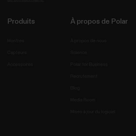
Produits
À propos de Polar
Montres
À propos de nous
Capteurs
Science
Accessoires
Polar for Business
Recrutement
Blog
Media Room
Mises à jour du logiciel