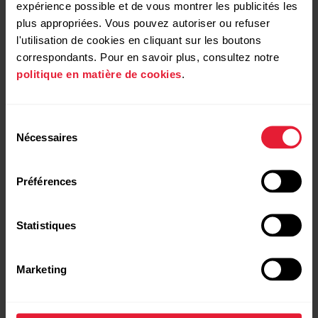
expérience possible et de vous montrer les publicités les
d'association Bluetooth
apparaît sur votre dispositif
plus appropriées. Vous pouvez autoriser ou refuser
mobile, vérifiez que le code affiché sur votre dispositif
l'utilisation de cookies en cliquant sur les boutons
mobile est le même que celui affiché sur votre montre.
correspondants. Pour en savoir plus, consultez notre
politique en matière de cookies
.
Acceptez la demande d'association Bluetooth sur votre
dispositif mobile.
Sélection
Confirmez le code PIN sur votre montre en appuyant sur
Nécessaires
du
OK.
consentement
Une fois l'association terminée, le message
Association
Préférences
terminée
apparaît.
Statistiques
Marketing