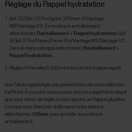
Réglage du Rappel hydratation
Grit X2/Grit X2 Pro/Ignite 3/Street X/Vantage
M3/Vantage V3 : En mode pré-entraînement,
sélectionnez
Ravitaillement > Rappel hydratation
. Grit
X/Grit X Pro/Pacer/Pacer Pro/Vantage M2/Vantage V2 :
Dans le menu principal, sélectionnez
Ravitaillement >
Rappel hydratation.
Réglez l'intervalle (5 à 60 minutes) entre chaque rappel.
Une fois le rappel réglé, une présentation de votre sélection
s'affiche. À ce point, vous pouvez encore supprimer le rappel
que vous venez de régler ou bien ajouter un Rappel glucides.
Lorsque vous êtes prêt à démarrer votre séance,
sélectionnez
Utiliser
pour accéder au mode pré-
entraînement.