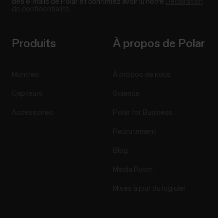
des e-mails de Polar et confirmez avoir lu notre
Déclaration
de confidentialité.
Produits
À propos de Polar
Montres
À propos de nous
Capteurs
Science
Accessoires
Polar for Business
Recrutement
Blog
Media Room
Mises à jour du logiciel