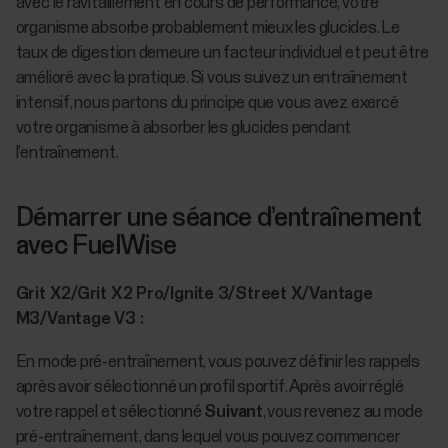
avec le ravitaillement en cours de performance, votre
organisme absorbe probablement mieux les glucides. Le
taux de digestion demeure un facteur individuel et peut être
amélioré avec la pratique. Si vous suivez un entraînement
intensif, nous partons du principe que vous avez exercé
votre organisme à absorber les glucides pendant
l’entraînement.
Démarrer une séance d’entraînement
avec FuelWise
Grit X2/Grit X2 Pro/Ignite 3/Street X/Vantage
M3/Vantage V3 :
En mode pré-entraînement, vous pouvez définir les rappels
après avoir sélectionné un profil sportif. Après avoir réglé
votre rappel et sélectionné
Suivant
, vous revenez au mode
pré-entraînement, dans lequel vous pouvez commencer