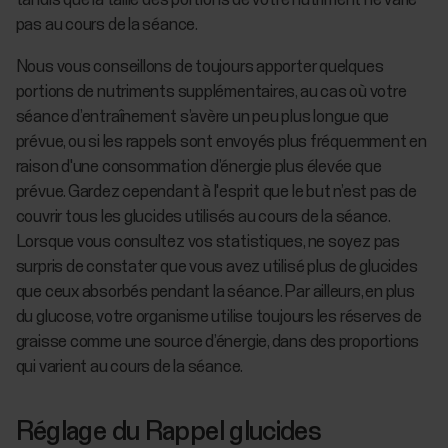
tandis que la taille des portions de votre nutriment ne varie
pas au cours de la séance.
Nous vous conseillons de toujours apporter quelques
portions de nutriments supplémentaires, au cas où votre
séance d’entraînement s’avère un peu plus longue que
prévue, ou si les rappels sont envoyés plus fréquemment en
raison d'une consommation d’énergie plus élevée que
prévue. Gardez cependant à l'esprit que le but n’est pas de
couvrir tous les glucides utilisés au cours de la séance.
Lorsque vous consultez vos statistiques, ne soyez pas
surpris de constater que vous avez utilisé plus de glucides
que ceux absorbés pendant la séance. Par ailleurs, en plus
du glucose, votre organisme utilise toujours les réserves de
graisse comme une source d’énergie, dans des proportions
qui varient au cours de la séance.
Réglage du Rappel glucides