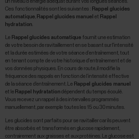
un niveau d'énergie adéquat durant vos longues séances.
Ces fonctionnalités sont les suivantes :
Rappel glucides
automatique
,
Rappel glucides manuel
et
Rappel
hydratation
.
Le
Rappel glucides automatique
fournit une estimation
de votre besoin de ravitaillement en se basant sur l'intensité
et la durée estimées de votre séance d’entraînement, tout
en tenant compte de votre historique d'entraînement et de
vos données physiques. En cours de route, il modifie la
fréquence des rappels en fonction de l’intensité effective
de la séance d’entraînement. Le
Rappel glucides manuel
et le
Rappel hydratation
dépendent du temps écoulé.
Vous recevez un rappel à des intervalles programmés
manuellement, par exemple toutes les 15 ou 30 minutes.
Les glucides sont parfaits pour se ravitailler car ils peuvent
être absorbés et transformés en glucose rapidement,
contrairement aux graisses et aux protéines. Le glucose est