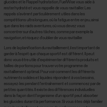
glucides et le Rappel hydratation, FuelWise vous aide à
rester hydraté et vous rappelle de vous ravitailler. Les
rappels s'avèrent particulièrement utiles dans les
compétitions ultra longues, où la fatigue entre en jeu, ainsi
que dans les raids aventures, où vous devez vous
concentrer sur d’autres tâches, comme par exemple la
navigation, et risquez d'oublier de vous ravitailler.
Lors de la planification du ravitaillement, il est important de
garder à l'esprit que chaque sportif est différent. Il peut
donc vous être utile d'expérimenter différents produits et
tailles de portions pour trouver votre programme de
ravitaillement optimal. Pour voir comment les différents
nutriments solides et liquides répondent à vos besoins,
essayez-les pendant l'entraînement et commencez par de
petites quantités. Il existe des différences individuelles
dans la façon dont l'organisme d'un sportif peut absorber
les glucides durant la performance. Si vous êtes déjà familier