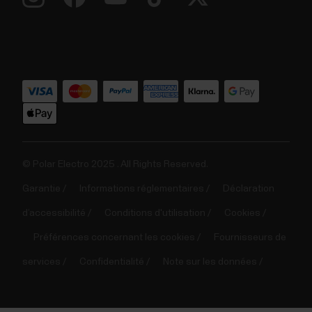
© Polar Electro 2025 . All Rights Reserved.
Garantie
Informations réglementaires
Déclaration
d’accessibilité
Conditions d'utilisation
Cookies
Préférences concernant les cookies
Fournisseurs de
services
Confidentialité
Note sur les données