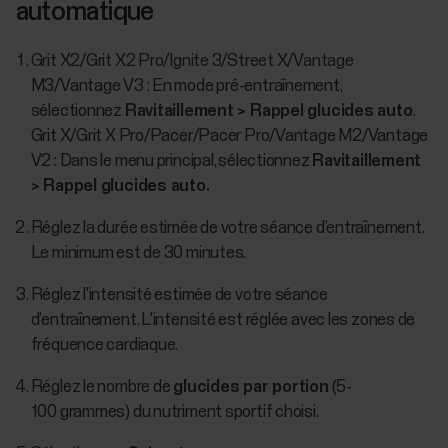
automatique
Grit X2/Grit X2 Pro/Ignite 3/Street X/Vantage
M3/Vantage V3 : En mode pré-entraînement,
sélectionnez
Ravitaillement > Rappel glucides auto
.
Grit X/Grit X Pro/Pacer/Pacer Pro/Vantage M2/Vantage
V2 : Dans le menu principal, sélectionnez
Ravitaillement
> Rappel glucides auto.
Réglez la durée estimée de votre séance d’entraînement.
Le minimum est de 30 minutes.
Réglez l'intensité estimée de votre séance
d’entraînement. L'intensité est réglée avec les zones de
fréquence cardiaque.
Réglez le nombre de
glucides par portion
(5-
100 grammes) du nutriment sportif choisi.