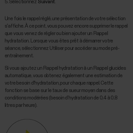
Sélectionnez
Suivant
.
Une fois le rappel réglé, une présentation de votre sélection
s'affiche. À ce point, vous pouvez encore supprimer le rappel
que vous venez de régler ou bien ajouter un Rappel
hydratation. Lorsque vous êtes prêt à démarrer votre
séance, sélectionnez Utiliser pour accéder au mode pré-
entraînement.
Si vous ajoutez un Rappel hydratation à un Rappel glucides
automatique, vous obtenez également une estimation de
votre besoin d'hydratation, pour chaque rappel. Cette
fonction se base sur le taux de sueur moyen dans des
conditions modérées (besoin d’hydratation de 0,4 à 0,8
litres par heure).