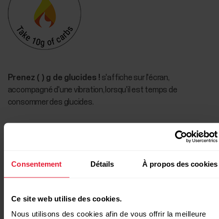
Prenez ( ) g de glucides !
s'affiche sur l'écran,
accompagné d'une vibration, lorsqu'il est temps de
consommer des glucides.
Rappel glucides manuel
Vous avez la possibilité de régler manuellement la fréquence
Consentement
Détails
À propos des cookies
des rappels glucides grâce à la fonction Rappel glucides
manuel. Cela peut vous être utile si vous êtes un athlète
d’endurance expérimenté et que vous avez appris à bien
Ce site web utilise des cookies.
gérer votre ravitaillement avec l'expérience. Si vous savez
Nous utilisons des cookies afin de vous offrir la meilleure
par expérience ce qui fonctionne bien pour vous, le Rappel