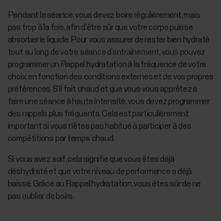
Pendant la séance, vous devez boire régulièrement, mais
pas trop à la fois, afin d'être sûr que votre corps puisse
absorber le liquide. Pour vous assurer de rester bien hydraté
tout au long de votre séance d’entraînement, vous pouvez
programmer un Rappel hydratation à la fréquence de votre
choix, en fonction des conditions externes et de vos propres
préférences. S'il fait chaud et que vous vous apprêtez à
faire une séance à haute intensité, vous devez programmer
des rappels plus fréquents. Cela est particulièrement
important si vous n’êtes pas habitué à participer à des
compétitions par temps chaud.
Si vous avez soif, cela signifie que vous êtes déjà
déshydraté et que votre niveau de performance a déjà
baissé. Grâce au Rappel hydratation, vous êtes sûr de ne
pas oublier de boire.