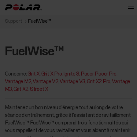
Support
FuelWise™
FuelWise™
Concerne:
Grit X
Grit X Pro
Ignite 3
Pacer
Pacer Pro
Vantage M2
Vantage V2
Vantage V3
Grit X2 Pro
Vantage
M3
Grit X2
Street X
Maintenez un bon niveau d'énergie tout au long de votre
séance d’entraînement, grâce à l'assistant de ravitaillement
FuelWise™. FuelWise™ comprend trois fonctionnalités qui
vous rappellent de vous ravitailler et vous aident à maintenir