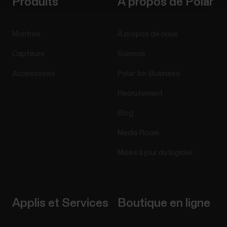
Produits
À propos de Polar
Montres
À propos de nous
Capteurs
Science
Accessoires
Polar for Business
Recrutement
Blog
Media Room
Mises à jour du logiciel
Applis et Services
Boutique en ligne