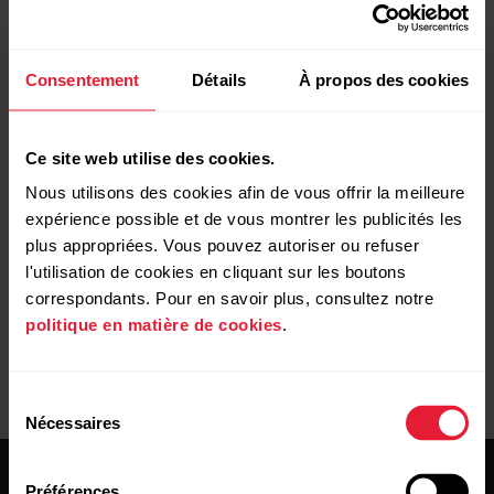
Autre mesure
Consentement
Détails
À propos des cookies
Gérez vos Favoris et vos objectifs d’entraînement
dans Polar Flow
Ce site web utilise des cookies.
Nous utilisons des cookies afin de vous offrir la meilleure
Comment créer un objectif d'entraînement dans le
expérience possible et de vous montrer les publicités les
service Web Polar Flow ?
plus appropriées. Vous pouvez autoriser ou refuser
l'utilisation de cookies en cliquant sur les boutons
correspondants. Pour en savoir plus, consultez notre
politique en matière de cookies
.
Sélection
Nécessaires
du
consentement
Préférences