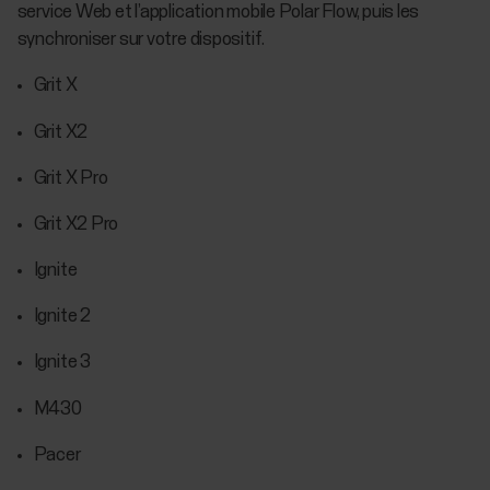
service Web et l’application mobile Polar Flow, puis les
synchroniser sur votre dispositif.
Grit X
Grit X2
Grit X Pro
Grit X2 Pro
Ignite
Ignite 2
Ignite 3
M430
Pacer