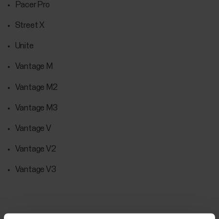
Pacer Pro
Street X
Unite
Vantage M
Vantage M2
Vantage M3
Vantage V
Vantage V2
Vantage V3