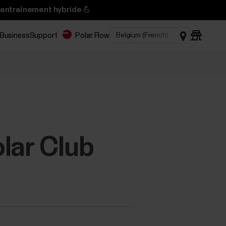
’entraînement hybride 💪
 Business
Support
Polar Flow
lar Club