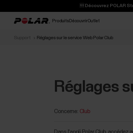
🆕 Découvrez POLAR Stre
Produits
Découvrir
Outlet
Support
Réglages sur le service Web Polar Club
Réglages su
Concerne:
Club
Dans l'appli Polar Club, accédez