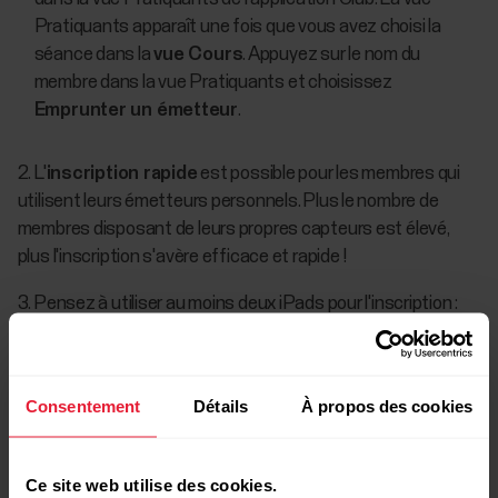
Pratiquants apparaît une fois que vous avez choisi la
séance dans la
vue Cours
. Appuyez sur le nom du
membre dans la vue Pratiquants et choisissez
Emprunter un émetteur
.
2. L'
inscription rapide
est possible pour les membres qui
utilisent leurs émetteurs personnels. Plus le nombre de
membres disposant de leurs propres capteurs est élevé,
plus l'inscription s'avère efficace et rapide !
3. Pensez à utiliser au moins deux iPads pour l'inscription :
un pour les membres qui ont déjà un compte Polar et un pour
ceux qui doivent créer un compte Polar avant de s'inscrire
aux cours. Ainsi, vous offrez également davantage d'intimité
Consentement
Détails
À propos des cookies
aux membres pour créer leur compte.
Ce site web utilise des cookies.