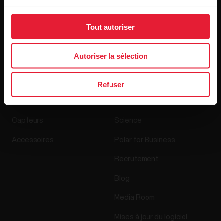
En cliquant sur « Je m'abonne », vous acceptez de recevoir
Tout autoriser
des e-mails de Polar et confirmez avoir lu notre
Déclaration
de confidentialité.
Autoriser la sélection
Produits
À propos de Polar
Refuser
Montres
À propos de nous
Capteurs
Science
Accessoires
Polar for Business
Recrutement
Blog
Media Room
Mises à jour du logiciel