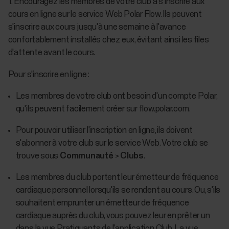
1. Encouragez les membres de votre club à s'inscrire aux
cours en ligne sur le service Web Polar Flow. Ils peuvent
s'inscrire aux cours jusqu'à une semaine à l'avance
confortablement installés chez eux, évitant ainsi les files
d'attente avant le cours.
Pour s'inscrire en ligne :
Les membres de votre club ont besoin d'un compte Polar,
qu'ils peuvent facilement créer sur flow.polar.com.
Pour pouvoir utiliser l'inscription en ligne, ils doivent
s'abonner à votre club sur le service Web. Votre club se
trouve sous
Communauté
>
Clubs
.
Les membres du club portent leur émetteur de fréquence
cardiaque personnel lorsqu'ils se rendent au cours. Ou, s'ils
souhaitent emprunter un émetteur de fréquence
cardiaque auprès du club, vous pouvez leur en prêter un
dans la vue Pratiquants de l'application Club. La vue