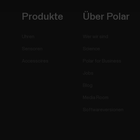
Produkte
Über Polar
Uhren
Wer wir sind
Sensoren
Science
Accessoires
Polar for Business
Jobs
Blog
Media Room
Softwareversionen