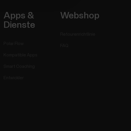
Apps &
Webshop
Dienste
Retourenrichtlinie
Polar Flow
FAQ
Kompatible Apps
Smart Coaching
Entwickler