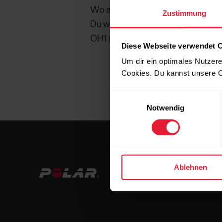
Wo auch immer du deinen OH1 trägst
Zustimmung
Du wirst bei der Einrichtung dein
OH1 nicht am linken oder rechten
Diese Webseite verwendet 
Um dir ein optimales Nutzere
Cookies. Du kannst unsere C
Einwilligungsauswahl
Notwendig
Ablehnen