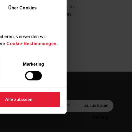
lar Flow richtig eingestellt ist.
Über Cookies
 auf
Sonstige
ein, wenn du den
ntieren, verwenden wir
ere
Cookie-Bestimmungen
.
Marketing
Alle zulassen
Zurück zum
Anfang