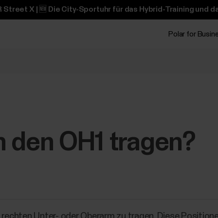
 Street X | 🆕 Die City-Sportuhr für das Hybrid-Training und 
Polar for Busin
h den OH1 tragen?
r rechten Unter- oder Oberarm zu tragen. Diese Positio