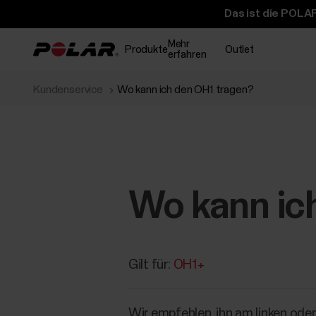
Das ist die POLAR
Mehr
Produkte
Outlet
erfahren
Kundenservice
Wo kann ich den OH1 tragen?
Wo kann ic
Gilt für:
OH1+
Wir empfehlen, ihn am linken ode