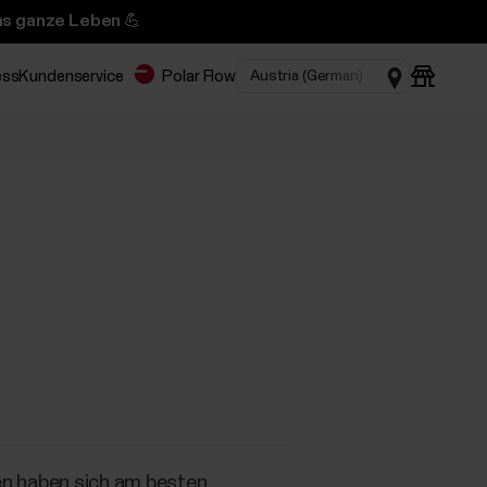
das ganze Leben 💪
ess
Kundenservice
Polar Flow
nen haben sich am besten