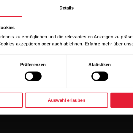
, stelle stets sicher, dass die Position des Geräts in Po
Details
es OH1 aufgefordert, sie festzulegen. Stelle die Position
 Unter- oder Oberarm trägst.
Cookies
rlebnis zu ermöglichen und die relevantesten Anzeigen zu präse
ookies akzeptieren oder auch ablehnen. Erfahre mehr über uns
Präferenzen
Statistiken
Auswahl erlauben