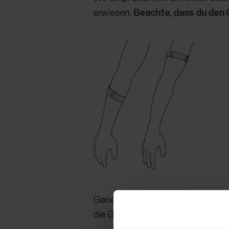
erwiesen.
Beachte, dass du den 
Generell kannst du den OH1 trag
die Genauigkeit an verschiedene