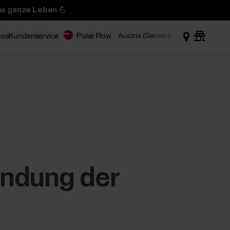
das ganze Leben 💪
ess
Kundenservice
Polar Flow
endung der