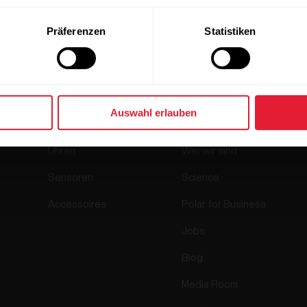
Präferenzen
Statistiken
Produkte
Über Polar
Auswahl erlauben
Uhren
Wer wir sind
Sensoren
Science
Accessoires
Polar for Business
Jobs
Blog
Media Room