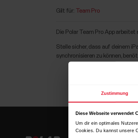
Gilt für:
Team Pro
Die Polar Team Pro App arbeitet 
Stelle sicher, dass auf deinem i
synchronisieren zu können, benöt
Zustimmung
Diese Webseite verwendet 
Um dir ein optimales Nutzere
Cookies. Du kannst unsere C