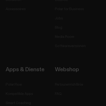
Accessoires
Polar for Business
Jobs
Blog
Media Room
Softwareversionen
Apps & Dienste
Webshop
Polar Flow
Retourenrichtlinie
Kompatible Apps
FAQ
Smart Coaching