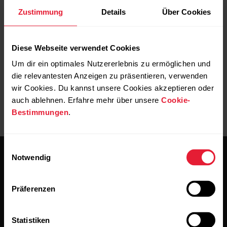
Trenne nach jeder Trainingseinheit die Sendeeinheit vom
Zustimmung
Details
Über Cookies
Gurt und wasche den Gurt unter fließendem Wasser aus.
Schweiß und Feuchtigkeit können bewirken, dass der
Herzfrequenz-Sensor aktiviert bleibt. Denke bitte daran, den
Diese Webseite verwendet Cookies
Gurt gut abzutrocknen.
Um dir ein optimales Nutzererlebnis zu ermöglichen und
die relevantesten Anzeigen zu präsentieren, verwenden
wir Cookies. Du kannst unsere Cookies akzeptieren oder
auch ablehnen. Erfahre mehr über unsere
Cookie-
Bestimmungen
.
Einwilligungsauswahl
Notwendig
Präferenzen
Bleibe auf dem Laufenden.
Statistiken