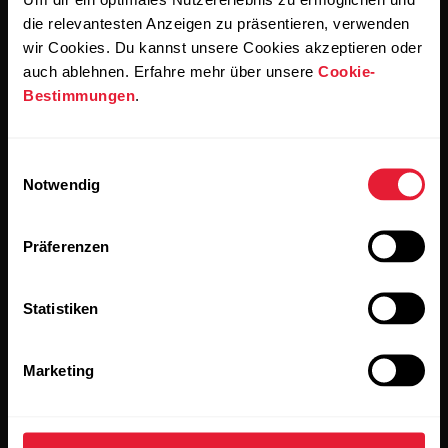
einverstanden, E-Mails von Polar zu erhalten und bestätigst,
dass du unseren
Datenschutzhinweis gelesen hast.
die relevantesten Anzeigen zu präsentieren, verwenden
wir Cookies. Du kannst unsere Cookies akzeptieren oder
auch ablehnen. Erfahre mehr über unsere
Cookie-
Produkte
Über Polar
Bestimmungen
.
Uhren
Wer wir sind
Einwilligungsauswahl
Notwendig
Sensoren
Science
Accessoires
Polar for Business
Präferenzen
Jobs
Statistiken
Blog
Media Room
Marketing
Softwareversionen