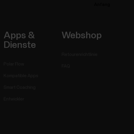
Anfang
Apps &
Webshop
Dienste
Retourenrichtlinie
Polar Flow
FAQ
Kompatible Apps
Smart Coaching
Entwickler