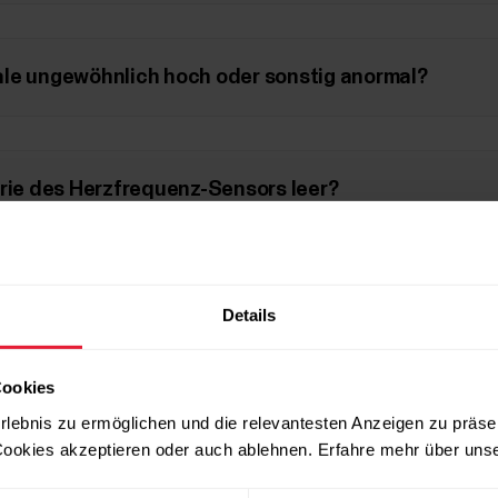
ale ungewöhnlich hoch oder sonstig anormal?
erie des Herzfrequenz-Sensors leer?
z-Sensor mit einem anderen Gerät oder einer ande
Details
Cookies
ür den Laufsensor
rlebnis zu ermöglichen und die relevantesten Anzeigen zu präse
ookies akzeptieren oder auch ablehnen. Erfahre mehr über uns