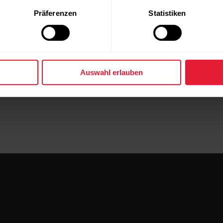
mit dem M430 gekoppelt?
Präferenzen
Statistiken
an deinen Schnürsenkeln befestigt?
Auswahl erlauben