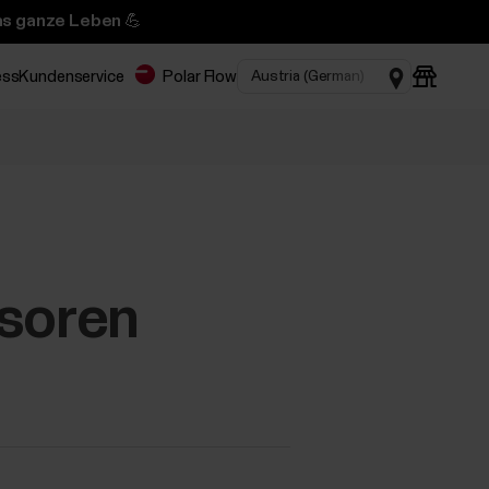
das ganze Leben 💪
ess
Kundenservice
Polar Flow
soren