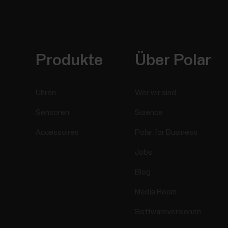
Produkte
Über Polar
Uhren
Wer wir sind
Sensoren
Science
Accessoires
Polar for Business
Jobs
Blog
Media Room
Softwareversionen