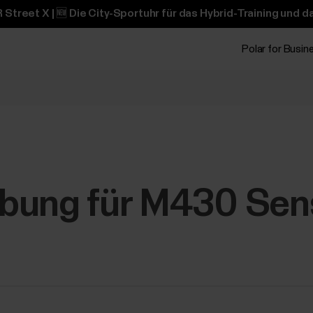
 Street X | 🆕 Die City-Sportuhr für das Hybrid-Training und 
Polar for Busin
bung für M430 Sen