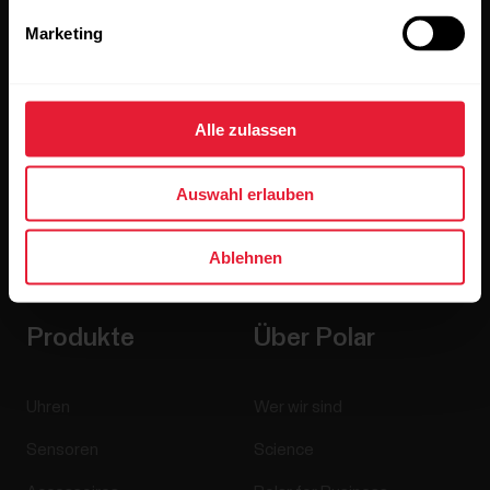
alle Updates direkt in deinen Posteingang zu erhalten.
Marketing
Alle zulassen
Auswahl erlauben
Wenn du auf „Abonnieren“ klickst, erklärst du dich damit
einverstanden, E-Mails von Polar zu erhalten und bestätigst,
Ablehnen
dass du unseren
Datenschutzhinweis gelesen hast.
Produkte
Über Polar
Uhren
Wer wir sind
Sensoren
Science