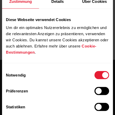
Zustimmung
Details
Über Cookies
Polar Club kann nur mit kompatiblen Polar Herzfrequenz-
Sensoren und Fitness-Trackern verwendet werden.
Diese Webseite verwendet Cookies
Um dir ein optimales Nutzererlebnis zu ermöglichen und
die relevantesten Anzeigen zu präsentieren, verwenden
wir Cookies. Du kannst unsere Cookies akzeptieren oder
auch ablehnen. Erfahre mehr über unsere
Cookie-
Bestimmungen
.
Einwilligungsauswahl
Notwendig
Präferenzen
Bleibe auf dem Laufenden.
Statistiken
Abonniere unseren vierzehntägigen Newsletter, um