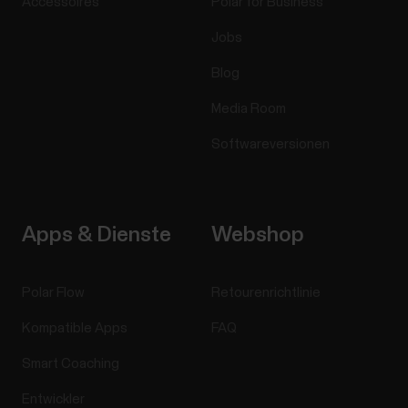
Accessoires
Polar for Business
Jobs
Blog
Media Room
Softwareversionen
Apps & Dienste
Webshop
Polar Flow
Retourenrichtlinie
Kompatible Apps
FAQ
Smart Coaching
Entwickler