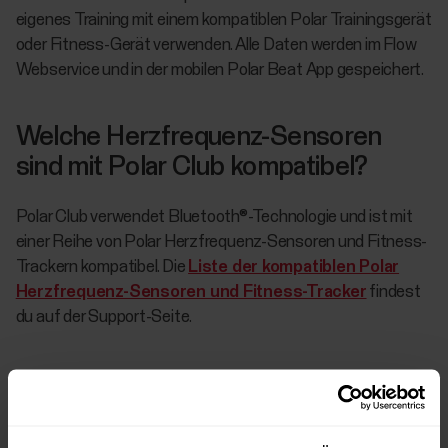
eigenes Training mit einem kompatiblen Polar Trainingsgerät
oder Fitness-Gerät verwenden. Alle Daten werden im Flow
Webservice und in der mobilen Polar Beat App gespeichert.
Welche Herzfrequenz-Sensoren
sind mit Polar Club kompatibel?
Polar Club verwendet Bluetooth®-Technologie und ist mit
einer Reihe von Polar Herzfrequenz-Sensoren und Fitness-
Trackern kompatibel. Die
Liste der kompatiblen Polar
Herzfrequenz-Sensoren und Fitness-Tracker
findest
du auf der Support-Seite.
Ist Polar Club mit den Herzfrequenz-
Sensoren von anderen Herstellern
kompatibel?