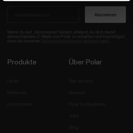
Wenn du auf „Abonnieren“ klickst, erklärst du dich damit
einverstanden, E-Mails von Polar zu erhalten und bestätigst,
dass du unseren
Datenschutzhinweis gelesen hast.
Produkte
Über Polar
Uhren
Wer wir sind
Sensoren
Science
Accessoires
Polar for Business
Jobs
Blog