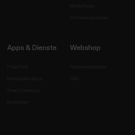
Media Room
Softwareversionen
Apps & Dienste
Webshop
Polar Flow
Retourenrichtlinie
Kompatible Apps
FAQ
Smart Coaching
Entwickler