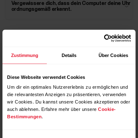
Vergewissere dich, dass dein Computer deine Uhr
ordnungsgemäß erkennt.
Wenn diese Tipps nicht helfen, konsultiere die zusätzliche
Hilfe in
Fehlerbehebung für Polar FlowSync
oder wende
dich mit einer ausführlichen Beschreibung des Problems an
Zustimmung
Details
Über Cookies
den
lokalen Kundendienst
.
Diese Webseite verwendet Cookies
Um dir ein optimales Nutzererlebnis zu ermöglichen und
die relevantesten Anzeigen zu präsentieren, verwenden
Weiterführende Informationen
wir Cookies. Du kannst unsere Cookies akzeptieren oder
auch ablehnen. Erfahre mehr über unsere
Cookie-
Welche Produkte sind mit der Polar FlowSync
Bestimmungen
.
Software kompatibel?
Einwilligungsauswahl