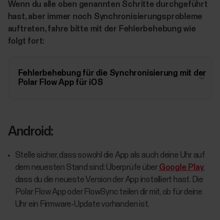
Wenn du alle oben genannten Schritte durchgeführt
hast, aber immer noch Synchronisierungsprobleme
auftreten, fahre bitte mit der Fehlerbehebung wie
folgt fort:
Fehlerbehebung für die Synchronisierung mit der
Polar Flow App für iOS
Android:
Stelle sicher, dass sowohl die App als auch deine Uhr auf
dem neuesten Stand sind: Überprüfe über
Google Play
,
dass du die neueste Version der App installiert hast. Die
Polar Flow App oder FlowSync teilen dir mit, ob für deine
Uhr ein Firmware-Update vorhanden ist.