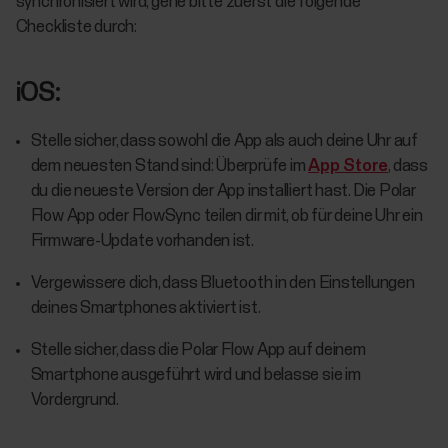
synchronisiert wird, gehe bitte zuerst die folgende
Checkliste durch:
iOS:
Stelle sicher, dass sowohl die App als auch deine Uhr auf
dem neuesten Stand sind: Überprüfe im
App Store
, dass
du die neueste Version der App installiert hast. Die Polar
Flow App oder FlowSync teilen dir mit, ob für deine Uhr ein
Firmware-Update vorhanden ist.
Vergewissere dich, dass Bluetooth in den Einstellungen
deines Smartphones aktiviert ist.
Stelle sicher, dass die Polar Flow App auf deinem
Smartphone ausgeführt wird und belasse sie im
Vordergrund.