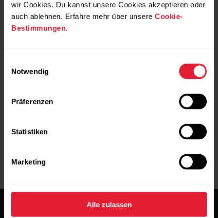
wir Cookies. Du kannst unsere Cookies akzeptieren oder
auch ablehnen. Erfahre mehr über unsere
Cookie-
Wenn du alle oben genannten Schritte durchgeführt
Bestimmungen
.
hast, aber immer noch Synchronisierungsprobleme
auftreten, fahre bitte mit der Fehlerbehebung wie
folgt fort:
Einwilligungsauswahl
Notwendig
Fehlerbehebung für die Synchronisierung mit der
Polar Flow App für Android
Präferenzen
Statistiken
Marketing
Alle zulassen