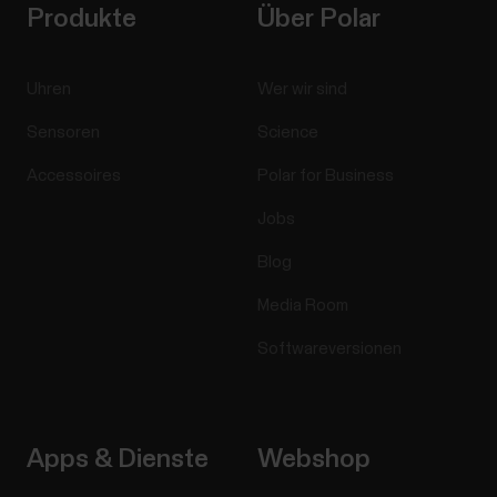
Produkte
Über Polar
Uhren
Wer wir sind
Sensoren
Science
Accessoires
Polar for Business
Jobs
Blog
Media Room
Softwareversionen
Apps & Dienste
Webshop