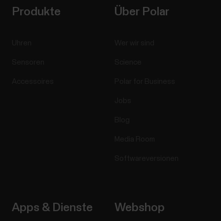
Produkte
Über Polar
Uhren
Wer wir sind
Sensoren
Science
Accessoires
Polar for Business
Jobs
Blog
Media Room
Softwareversionen
Apps & Dienste
Webshop