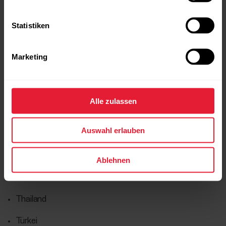
Saudi Arabien
Statistiken
Singapur
Slowakei
Marketing
Slowenien
Südafrika
Alle zulassen
Spanien
Auswahl erlauben
Schweden
Schweiz
Ablehnen
Taiwan
Thailand
Türkei