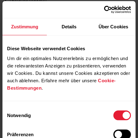
Nordmazedonien
Norwegen
Oman
Zustimmung
Details
Über Cookies
Panama
Diese Webseite verwendet Cookies
Peru
Um dir ein optimales Nutzererlebnis zu ermöglichen und
Philippinen
die relevantesten Anzeigen zu präsentieren, verwenden
wir Cookies. Du kannst unsere Cookies akzeptieren oder
Polen
auch ablehnen. Erfahre mehr über unsere
Cookie-
Bestimmungen
.
Portugal
Katar
Einwilligungsauswahl
Notwendig
Rumänien
Russland
Präferenzen