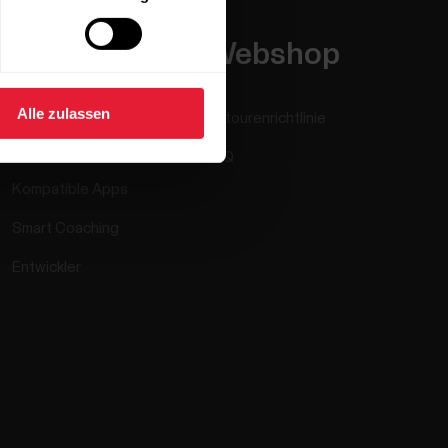
Apps &
Webshop
Dienste
Alle zulassen
Retourenrichtlinie
Polar Flow
FAQ
Kompatible Apps
Smart Coaching
Entwickler