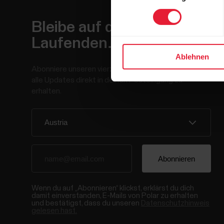
Bleibe auf dem
Laufenden.
Ablehnen
Abonniere unseren vierzehntägigen Newsletter, um
alle Updates direkt in deinen Posteingang zu
erhalten.
Wenn du auf „Abonnieren“ klickst, erklärst du dich
damit einverstanden, E-Mails von Polar zu erhalten
und bestätigst, dass du unseren
Datenschutzhinweis
gelesen hast.