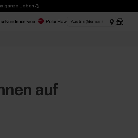
das ganze Leben 💪
ess
Kundenservice
Polar Flow
önnen auf