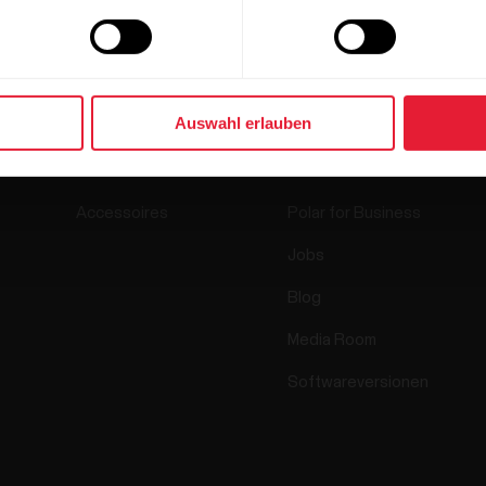
Produkte
Über Polar
Auswahl erlauben
Uhren
Wer wir sind
Sensoren
Science
Accessoires
Polar for Business
Jobs
Blog
Media Room
Softwareversionen