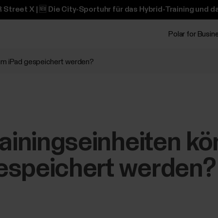
 Street X | 🆕 Die City-Sportuhr für das Hybrid-Training und 
Polar for Busin
dem iPad gespeichert werden?
rainingseinheiten k
espeichert werden?