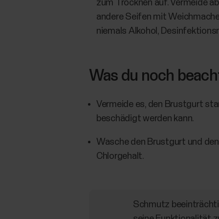
zum Trocknen auf. Vermeide ab
andere Seifen mit Weichmacher
niemals Alkohol, Desinfektions
Was du noch beacht
Vermeide es, den Brustgurt star
beschädigt werden kann.
Wasche den Brustgurt und de
Chlorgehalt.
Schmutz beeinträchtig
seine Funktionalität 