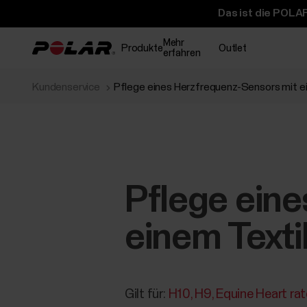
Das ist die POLAR
Mehr
Produkte
Outlet
erfahren
Kundenservice
Pflege eines Herzfrequenz-Sensors mit e
Pflege ein
einem Texti
Gilt für:
H10
H9
Equine Heart ra