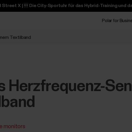
 Street X | 🆕 Die City-Sportuhr für das Hybrid-Training und 
Polar for Busin
inem Textilband
es Herzfrequenz-Sen
lband
te monitors