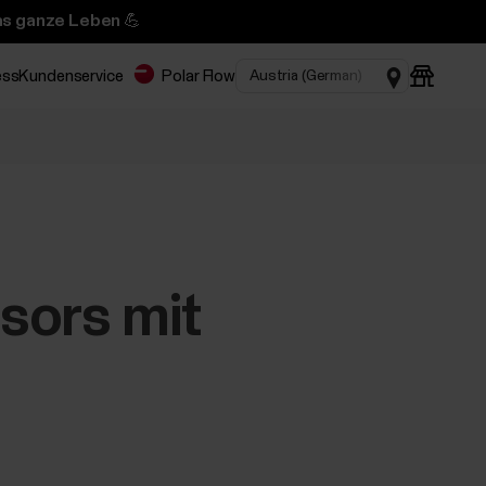
das ganze Leben 💪
ess
Kundenservice
Polar Flow
sors mit