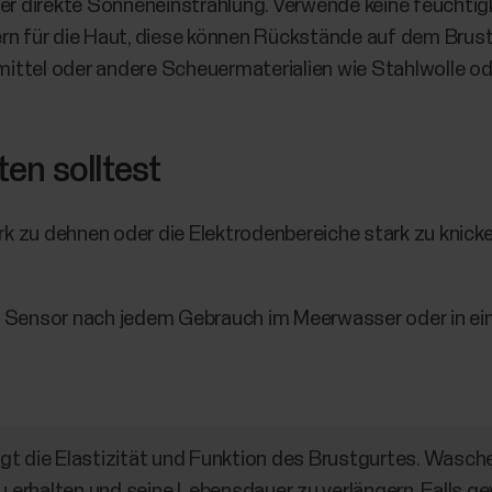
er direkte Sonneneinstrahlung. Verwende keine feuchti
n für die Haut, diese können Rückstände auf dem Brust
mittel oder andere Scheuermaterialien wie Stahlwolle o
en solltest
k zu dehnen oder die Elektrodenbereiche stark zu knicke
n Sensor nach jedem Gebrauch im Meerwasser oder in
t die Elastizität und Funktion des Brustgurtes. Wasche
zu erhalten und seine Lebensdauer zu verlängern. Falls g