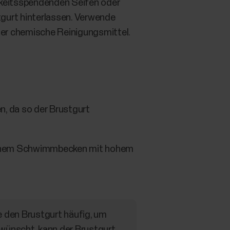
gkeitsspendenden Seifen oder
gurt hinterlassen. Verwende
der chemische Reinigungsmittel.
n, da so der Brustgurt
 einem Schwimmbecken mit hohem
 den Brustgurt häufig, um
ewünscht, kann der Brustgurt