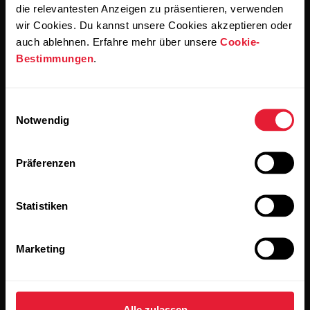
die relevantesten Anzeigen zu präsentieren, verwenden
wir Cookies. Du kannst unsere Cookies akzeptieren oder
auch ablehnen. Erfahre mehr über unsere
Cookie-
Bestimmungen
.
Bleibe auf dem Laufenden.
Einwilligungsauswahl
Notwendig
Abonniere unseren vierzehntägigen Newsletter, um
alle Updates direkt in deinen Posteingang zu erhalten.
Präferenzen
Statistiken
Marketing
Wenn du auf „Abonnieren“ klickst, erklärst du dich damit
einverstanden, E-Mails von Polar zu erhalten und bestätigst,
Alle zulassen
dass du unseren
Datenschutzhinweis gelesen hast.