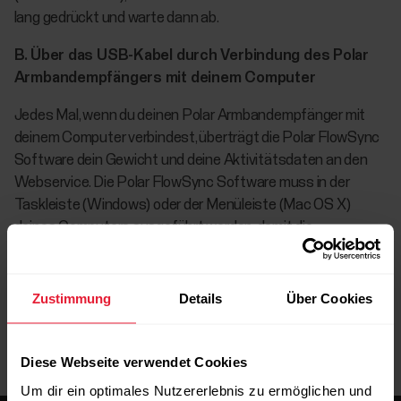
lang gedrückt und warte dann ab.
B. Über das USB-Kabel durch Verbindung des Polar
Armbandempfängers mit deinem Computer
Jedes Mal, wenn du deinen Polar Armbandempfänger mit
deinem Computer verbindest, überträgt die Polar FlowSync
Software dein Gewicht und deine Aktivitätsdaten an den
Webservice. Die Polar FlowSync Software muss in der
Taskleiste (Windows) oder der Menüleiste (Mac OS X)
deines Computers ausgeführt werden, damit die
automatische Synchronisierung funktioniert.
Zustimmung
Details
Über Cookies
Diese Webseite verwendet Cookies
Um dir ein optimales Nutzererlebnis zu ermöglichen und