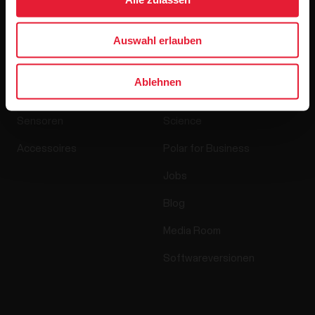
Auswahl erlauben
Produkte
Über Polar
Ablehnen
Uhren
Wer wir sind
Sensoren
Science
Accessoires
Polar for Business
Jobs
Blog
Media Room
Softwareversionen