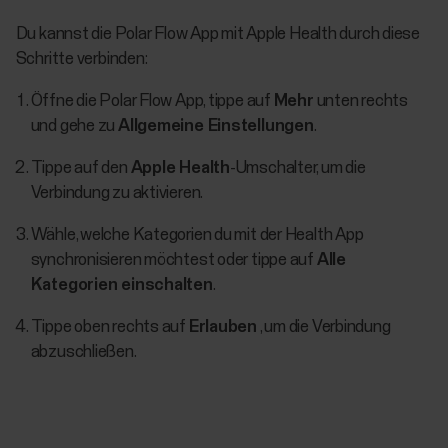
Du kannst die Polar Flow App mit Apple Health durch diese
Schritte verbinden:
Öffne die Polar Flow App, tippe auf
Mehr
unten rechts
und gehe zu
Allgemeine Einstellungen
.
Tippe auf den
Apple Health
-Umschalter, um die
Verbindung zu aktivieren.
Wähle, welche Kategorien du mit der Health App
synchronisieren möchtest oder tippe auf
Alle
Kategorien einschalten
.
Tippe oben rechts auf
Erlauben
, um die Verbindung
abzuschließen.