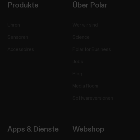
Produkte
Über Polar
Uhren
Wer wir sind
Sensoren
Science
Accessoires
Polar for Business
Jobs
Blog
Media Room
Softwareversionen
Apps & Dienste
Webshop