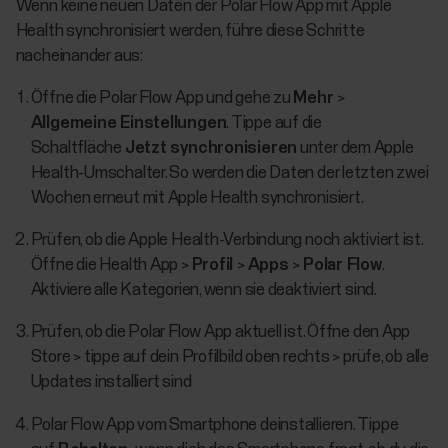
Wenn keine neuen Daten der Polar Flow App mit Apple
Health synchronisiert werden, führe diese Schritte
nacheinander aus:
Öffne die Polar Flow App und gehe zu
Mehr
>
Allgemeine Einstellungen
. Tippe auf die
Schaltfläche
Jetzt synchronisieren
unter dem Apple
Health-Umschalter. So werden die Daten der letzten zwei
Wochen erneut mit Apple Health synchronisiert.
Prüfen, ob die Apple Health-Verbindung noch aktiviert ist.
Öffne die Health App >
Profil
>
Apps
>
Polar Flow
.
Aktiviere alle Kategorien, wenn sie deaktiviert sind.
Prüfen, ob die Polar Flow App aktuell ist. Öffne den App
Store > tippe auf dein Profilbild oben rechts > prüfe, ob alle
Updates installiert sind
Polar Flow App vom Smartphone deinstallieren. Tippe