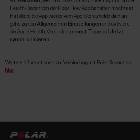
auf
Behalten
, wenn dich das Smartphone fragt, ob du die
Health-Daten von der Polar Flow App behalten möchtest.
Installiere die App wieder vom App Store, melde dich an,
gehe zu den
Allgemeinen Einstellungen
und aktiviere
die Apple Health-Verbindung erneut. Tippe auf
Jetzt
synchronisieren
.
Weitere Informationen zur Verbindung mit Polar findest du
hier
.