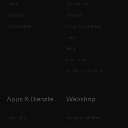
Uhren
Wer wir sind
Sensoren
Science
Accessoires
Polar for Business
Jobs
Blog
Media Room
Softwareversionen
Apps & Dienste
Webshop
Polar Flow
Retourenrichtlinie