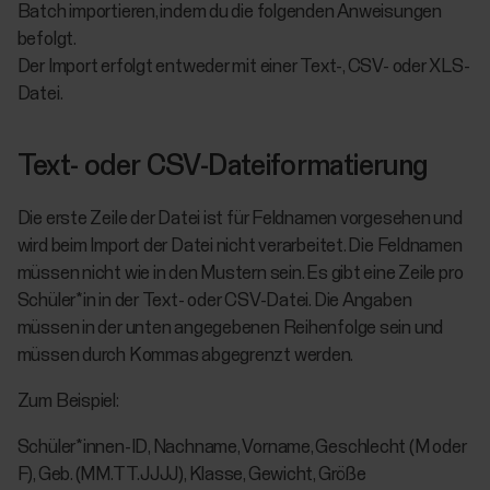
Batch importieren, indem du die folgenden Anweisungen
befolgt.
Der Import erfolgt entweder mit einer Text-, CSV- oder XLS-
Datei.
Text- oder CSV-Dateiformatierung
Die erste Zeile der Datei ist für Feldnamen vorgesehen und
wird beim Import der Datei nicht verarbeitet. Die Feldnamen
müssen nicht wie in den Mustern sein. Es gibt eine Zeile pro
Schüler*in in der Text- oder CSV-Datei. Die Angaben
müssen in der unten angegebenen Reihenfolge sein und
müssen durch Kommas abgegrenzt werden.
Zum Beispiel:
Schüler*innen-ID, Nachname, Vorname, Geschlecht (M oder
F), Geb. (MM.TT.JJJJ), Klasse, Gewicht, Größe