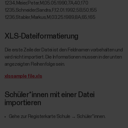
1234,Meier,Peter,M,05.05.1990,7A,40,170
1235,Schneider,Sandra,F,12.01.1992,5B,50,155
1236,Stabler,Markus,M,03.25.1989,8A,65,165
XLS-Dateiformatierung
Die erste Zeile der Datei ist den Feldnamen vorbehalten und
wird nicht importiert. Die Informationen müssen in der unten
angezeigten Reihenfolge sein.
xlssample file.xls
Schüler*innen mit einer Datei
importieren
Gehe zur Registerkarte Schule → Schüler*innen.