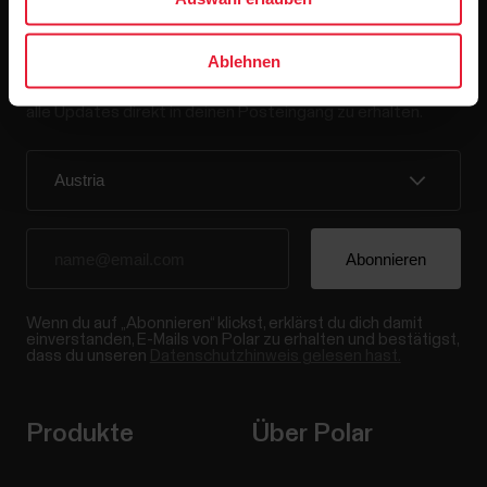
Bleibe auf dem Laufenden.
Ablehnen
Abonniere unseren vierzehntägigen Newsletter, um
alle Updates direkt in deinen Posteingang zu erhalten.
Wenn du auf „Abonnieren“ klickst, erklärst du dich damit
einverstanden, E-Mails von Polar zu erhalten und bestätigst,
dass du unseren
Datenschutzhinweis gelesen hast.
Produkte
Über Polar