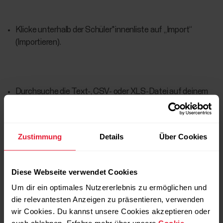
Klicke unterhalb der Schüler*innenliste auf „Import“
(Importieren).
Durchsuche die Text-, CSV- oder XLS-Datei auf deinem
Computer.
Klicke auf Importieren.
Zustimmung
Details
Über Cookies
Du wirst benachrichtigt, wenn der Import erfolgreich
abgeschlossen ist. Du wirst automatisch auf die
Diese Webseite verwendet Cookies
Registerkarte Schüler*innen weitergeleitet und die neuen
Um dir ein optimales Nutzererlebnis zu ermöglichen und
Schüler*innen findest du auf der Schüler*innenliste.
die relevantesten Anzeigen zu präsentieren, verwenden
wir Cookies. Du kannst unsere Cookies akzeptieren oder
Benutzernamen und Passwörter werden für