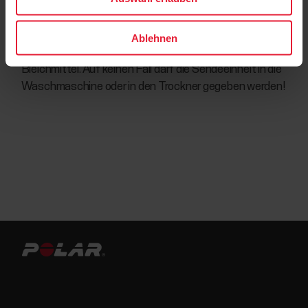
Herzfrequenz-Messung und maximiert die Lebensdauer
des Brustgurtes. Verwenden Sie einen Wäschebeutel.
Weichen Sie den Gurt nicht ein, trocknen oder bleichen Sie
Ablehnen
ihn nicht. Verwenden Sie auch keinen Weichspüler oder
Bleichmittel. Auf keinen Fall darf die Sendeeinheit in die
Waschmaschine oder in den Trockner gegeben werden!