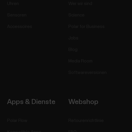
Uhren
Wer wir sind
Sensoren
Science
Accessoires
Polar for Business
Jobs
Blog
Media Room
Softwareversionen
Apps & Dienste
Webshop
Polar Flow
Retourenrichtlinie