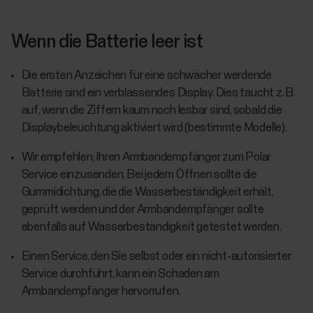
Wenn die Batterie leer ist
Die ersten Anzeichen für eine schwächer werdende
Batterie sind ein verblassendes Display. Dies taucht z. B.
auf, wenn die Ziffern kaum noch lesbar sind, sobald die
Displaybeleuchtung aktiviert wird (bestimmte Modelle).
Wir empfehlen, Ihren Armbandempfänger zum Polar
Service einzusenden. Bei jedem Öffnen sollte die
Gummidichtung, die die Wasserbeständigkeit erhält,
geprüft werden und der Armbandempfänger sollte
ebenfalls auf Wasserbeständigkeit getestet werden.
Einen Service, den Sie selbst oder ein nicht-autorisierter
Service durchführt, kann ein Schaden am
Armbandempfänger hervorrufen.