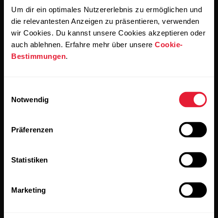
Um dir ein optimales Nutzererlebnis zu ermöglichen und
Wenn du auf „Abonnieren“ klickst, erklärst du dich damit
die relevantesten Anzeigen zu präsentieren, verwenden
einverstanden, E-Mails von Polar zu erhalten und bestätigst,
dass du unseren
Datenschutzhinweis gelesen hast.
wir Cookies. Du kannst unsere Cookies akzeptieren oder
auch ablehnen. Erfahre mehr über unsere
Cookie-
Bestimmungen
.
Produkte
Über Polar
Einwilligungsauswahl
Uhren
Wer wir sind
Notwendig
Sensoren
Science
Präferenzen
Accessoires
Polar for Business
Jobs
Statistiken
Blog
Marketing
Media Room
Softwareversionen