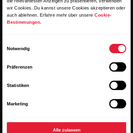
die relevantesten Anzeigen zu präsentieren, verwenden
wir Cookies. Du kannst unsere Cookies akzeptieren oder
Produkte
Über Polar
auch ablehnen. Erfahre mehr über unsere
Cookie-
Bestimmungen
.
Uhren
Wer wir sind
Einwilligungsauswahl
Sensoren
Science
Notwendig
Accessoires
Polar for Business
Präferenzen
Jobs
Blog
Statistiken
Media Room
Marketing
Softwareversionen
Alle zulassen