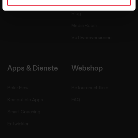
Jobs
Blog
Media Room
Softwareversionen
Apps & Dienste
Webshop
Polar Flow
Retourenrichtlinie
Kompatible Apps
FAQ
Smart Coaching
Entwickler