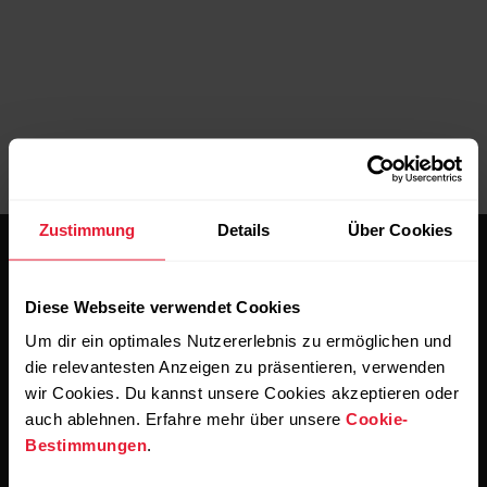
Zustimmung
Details
Über Cookies
Diese Webseite verwendet Cookies
Um dir ein optimales Nutzererlebnis zu ermöglichen und
die relevantesten Anzeigen zu präsentieren, verwenden
Bleibe auf dem Laufenden.
wir Cookies. Du kannst unsere Cookies akzeptieren oder
auch ablehnen. Erfahre mehr über unsere
Cookie-
Abonniere unseren vierzehntägigen Newsletter, um
Bestimmungen
.
alle Updates direkt in deinen Posteingang zu erhalten.