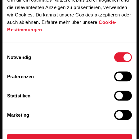
einverstanden, E-Mails von Polar zu erhalten und bestätigst,
dass du unseren
Datenschutzhinweis gelesen hast.
die relevantesten Anzeigen zu präsentieren, verwenden
wir Cookies. Du kannst unsere Cookies akzeptieren oder
auch ablehnen. Erfahre mehr über unsere
Cookie-
Produkte
Über Polar
Bestimmungen
.
Uhren
Wer wir sind
Einwilligungsauswahl
Notwendig
Sensoren
Science
Accessoires
Polar for Business
Präferenzen
Jobs
Statistiken
Blog
Media Room
Marketing
Softwareversionen