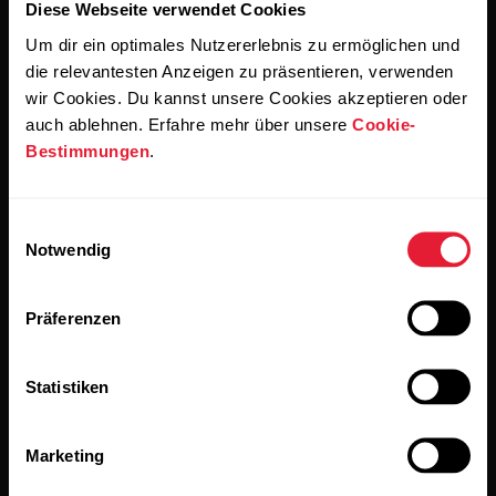
Diese Webseite verwendet Cookies
Um dir ein optimales Nutzererlebnis zu ermöglichen und
die relevantesten Anzeigen zu präsentieren, verwenden
Wenn du auf „Abonnieren“ klickst, erklärst du dich damit
wir Cookies. Du kannst unsere Cookies akzeptieren oder
einverstanden, E-Mails von Polar zu erhalten und bestätigst,
dass du unseren
Datenschutzhinweis gelesen hast.
auch ablehnen. Erfahre mehr über unsere
Cookie-
Bestimmungen
.
Produkte
Über Polar
Einwilligungsauswahl
Notwendig
Uhren
Wer wir sind
Sensoren
Science
Präferenzen
Accessoires
Polar for Business
Statistiken
Jobs
Blog
Marketing
Media Room