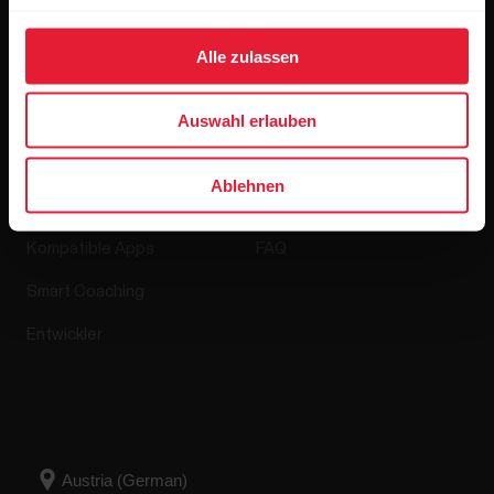
Softwareversionen
Alle zulassen
Auswahl erlauben
Apps & Dienste
Webshop
Ablehnen
Polar Flow
Retourenrichtlinie
Kompatible Apps
FAQ
Smart Coaching
Entwickler