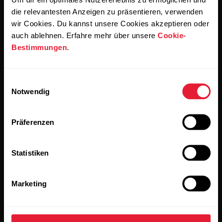
einverstanden, E-Mails von Polar zu erhalten und bestätigst,
dass du unseren
Datenschutzhinweis gelesen hast.
die relevantesten Anzeigen zu präsentieren, verwenden
wir Cookies. Du kannst unsere Cookies akzeptieren oder
auch ablehnen. Erfahre mehr über unsere
Cookie-
Produkte
Über Polar
Bestimmungen
.
Uhren
Wer wir sind
Einwilligungsauswahl
Notwendig
Sensoren
Science
Accessoires
Polar for Business
Präferenzen
Jobs
Statistiken
Blog
Media Room
Marketing
Softwareversionen