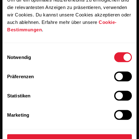
einverstanden, E-Mails von Polar zu erhalten und bestätigst,
dass du unseren
Datenschutzhinweis gelesen hast.
die relevantesten Anzeigen zu präsentieren, verwenden
wir Cookies. Du kannst unsere Cookies akzeptieren oder
auch ablehnen. Erfahre mehr über unsere
Cookie-
Produkte
Über Polar
Bestimmungen
.
Uhren
Wer wir sind
Einwilligungsauswahl
Notwendig
Sensoren
Science
Accessoires
Polar for Business
Präferenzen
Jobs
Statistiken
Blog
Media Room
Marketing
Softwareversionen