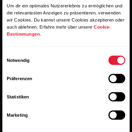
Um dir ein optimales Nutzererlebnis zu ermöglichen und
Wenn du auf „Abonnieren“ klickst, erklärst du dich damit
die relevantesten Anzeigen zu präsentieren, verwenden
einverstanden, E-Mails von Polar zu erhalten und bestätigst,
dass du unseren
Datenschutzhinweis gelesen hast.
wir Cookies. Du kannst unsere Cookies akzeptieren oder
auch ablehnen. Erfahre mehr über unsere
Cookie-
Bestimmungen
.
Produkte
Über Polar
Einwilligungsauswahl
Uhren
Wer wir sind
Notwendig
Sensoren
Science
Präferenzen
Accessoires
Polar for Business
Jobs
Statistiken
Blog
Marketing
Media Room
Softwareversionen