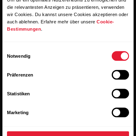
einverstanden, E-Mails von Polar zu erhalten und bestätigst,
dass du unseren
Datenschutzhinweis gelesen hast.
die relevantesten Anzeigen zu präsentieren, verwenden
wir Cookies. Du kannst unsere Cookies akzeptieren oder
auch ablehnen. Erfahre mehr über unsere
Cookie-
Produkte
Über Polar
Bestimmungen
.
Uhren
Wer wir sind
Einwilligungsauswahl
Notwendig
Sensoren
Science
Accessoires
Polar for Business
Präferenzen
Jobs
Statistiken
Blog
Media Room
Marketing
Softwareversionen