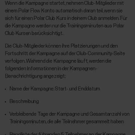
Wenn die Kampagne startet, nehmen Club-Mitglieder mit
einem Polar Flow Konto automatisch daran teil, wenn sie
sich für einen Polar Club Kurs in deinem Club anmelden. Für
die Kampagne werden nur die Trainingsminuten aus Polar
Club Kursen berücksichtigt.
Die Club-Mitglieder können ihre Platzierungen und den
Fortschritt der Kampagne auf der Club-Community-Seite
verfolgen. Während die Kampagne läuft, werden die
folgenden Informationen in der Kampagnen-
Benachrichtigung angezeigt:
Name der Kampagne, Start- und Enddatum
Beschreibung
Verbleibende Tage der Kampagne und Gesamtanzahl von
Trainingsminuten, die alle Teilnehmer gesammelt haben
Rangliste der führenden 5 Teilnehmer an der Kampagne.