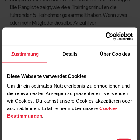
Die Rangliste zeigt, wie viele Trainingsminuten die
führenden 5 Teilnehmer gesammelt haben. Wenn zwei
oder mehr Mitglieder dieselbe Anzahl von
Trainingsminuten gesammelt haben, wirkt sich die Anzahl
von Auszeichnungen, die während der Kurse erhalten
wurden, auf die Platzierung in der Rangliste aus. Die
Zustimmung
Details
Über Cookies
Mitglieder sehen auch ihre eigenen Platzierungen, auch
wenn sie nicht zu den 5 Führenden zählen.
Diese Webseite verwendet Cookies
Um dir ein optimales Nutzererlebnis zu ermöglichen und
die relevantesten Anzeigen zu präsentieren, verwenden
wir Cookies. Du kannst unsere Cookies akzeptieren oder
auch ablehnen. Erfahre mehr über unsere
Cookie-
Bestimmungen
.
Einwilligungsauswahl