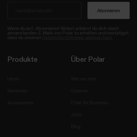
Wenn du auf „Abonnieren“ klickst, erklärst du dich damit
einverstanden, E-Mails von Polar zu erhalten und bestätigst,
dass du unseren
Datenschutzhinweis gelesen hast.
Produkte
Über Polar
Uhren
Wer wir sind
Sensoren
Science
Accessoires
Polar for Business
Jobs
Blog