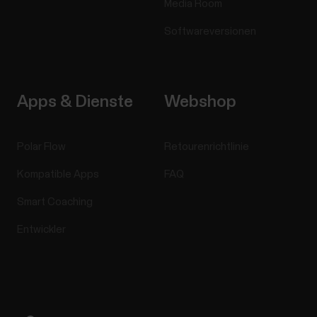
Media Room
Softwareversionen
Apps & Dienste
Webshop
Polar Flow
Retourenrichtlinie
Kompatible Apps
FAQ
Smart Coaching
Entwickler