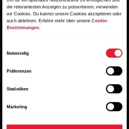
einverstanden, E-Mails von Polar zu erhalten und bestätigst,
dass du unseren
Datenschutzhinweis gelesen hast.
die relevantesten Anzeigen zu präsentieren, verwenden
wir Cookies. Du kannst unsere Cookies akzeptieren oder
auch ablehnen. Erfahre mehr über unsere
Cookie-
Produkte
Über Polar
Bestimmungen
.
Uhren
Wer wir sind
Einwilligungsauswahl
Notwendig
Sensoren
Science
Accessoires
Polar for Business
Präferenzen
Jobs
Statistiken
Blog
Media Room
Marketing
Softwareversionen