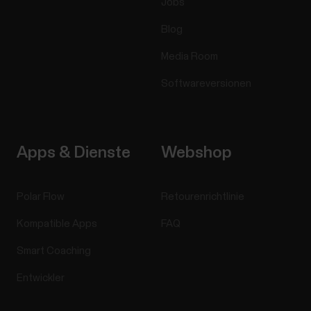
Jobs
Blog
Media Room
Softwareversionen
Apps & Dienste
Webshop
Polar Flow
Retourenrichtlinie
Kompatible Apps
FAQ
Smart Coaching
Entwickler