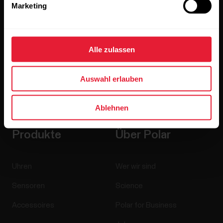
Marketing
Alle zulassen
Auswahl erlauben
Wenn du auf „Abonnieren“ klickst, erklärst du dich damit
einverstanden, E-Mails von Polar zu erhalten und bestätigst,
dass du unseren
Datenschutzhinweis gelesen hast.
Ablehnen
Produkte
Über Polar
Uhren
Wer wir sind
Sensoren
Science
Accessoires
Polar for Business