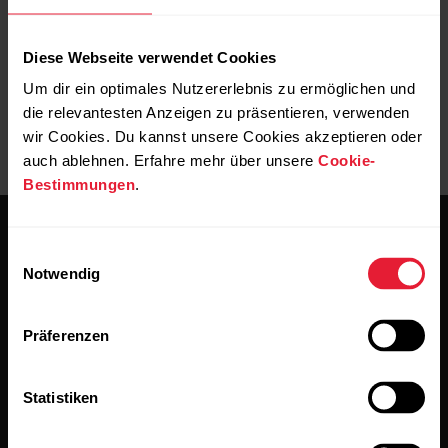
Taste zu sperren.
Diese Webseite verwendet Cookies
Um dir ein optimales Nutzererlebnis zu ermöglichen und
die relevantesten Anzeigen zu präsentieren, verwenden
wir Cookies. Du kannst unsere Cookies akzeptieren oder
auch ablehnen. Erfahre mehr über unsere
Cookie-
Bestimmungen
.
Einwilligungsauswahl
Notwendig
Präferenzen
Bleibe auf dem Laufenden.
Statistiken
Abonniere unseren vierzehntägigen Newsletter, um
alle Updates direkt in deinen Posteingang zu erhalten.