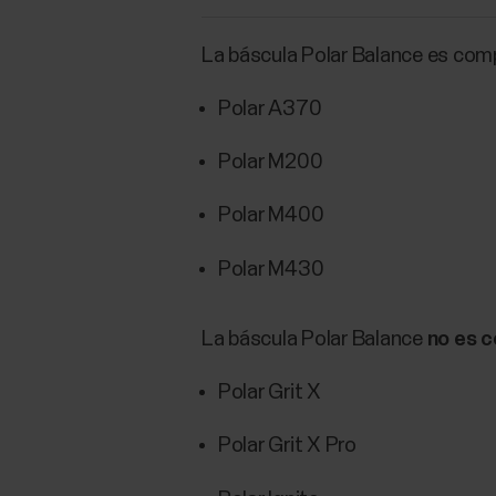
La báscula Polar Balance es comp
Polar A370
Polar M200
Polar M400
Polar M430
La báscula Polar Balance
no es 
Polar Grit X
Polar Grit X Pro