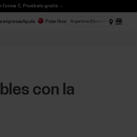
n forma 💪 Pruébalo gratis →
ra empresas
Ayuda
Polar Flow
bles con la