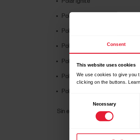
Polar Ignite
Polar Ignite 2
Polar Unite
Consent
Polar Vantage M
Polar Vantage V
This website uses cookies
We use cookies to give you t
Polar Vantage V Titan
clicking on the buttons. Lea
Polar Vantage V2
Consent
Necessary
Selection
Sin embargo, puedes
registrar l