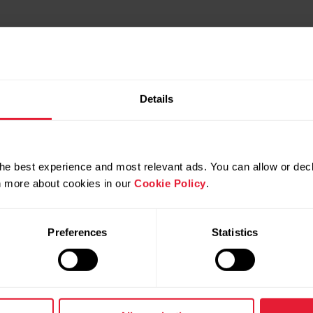
Details
he best experience and most relevant ads. You can allow or decl
rn more about cookies in our
Cookie Policy
.
Preferences
Statistics
a báscula Polar Balance en Polar Flow
y usarla de esa ma