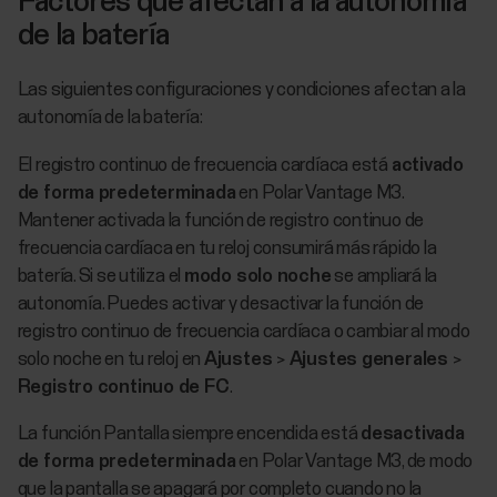
Factores que afectan a la autonomía
de la batería
Las siguientes configuraciones y condiciones afectan a la
autonomía de la batería:
El registro continuo de frecuencia cardíaca está
activado
de forma predeterminada
en Polar Vantage M3.
Mantener activada la función de registro continuo de
frecuencia cardíaca en tu reloj consumirá más rápido la
batería. Si se utiliza el
modo solo noche
se ampliará la
autonomía. Puedes activar y desactivar la función de
registro continuo de frecuencia cardíaca o cambiar al modo
solo noche en tu reloj en
Ajustes
>
Ajustes generales
>
Registro continuo de FC
.
La función Pantalla siempre encendida está
desactivada
de forma predeterminada
en Polar Vantage M3, de modo
que la pantalla se apagará por completo cuando no la