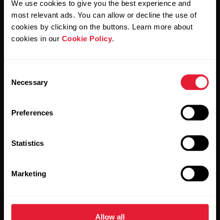
We use cookies to give you the best experience and
Al hacer clic en Suscribir, aceptas recibir correos
electrónicos de Polar y confirmas que has leído nuestro
most relevant ads. You can allow or decline the use of
Aviso de privacidad.
cookies by clicking on the buttons. Learn more about
cookies in our
Cookie Policy
.
Productos
Acerca de Polar
Consent
Necessary
Selection
Relojes
Nuestra esencia
Sensores
La ciencia
Preferences
Accesorios
Polar para empresas
Statistics
Empleos
Blog
Marketing
Media Room
Lanzamientos de software
Allow all