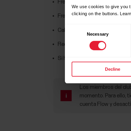
Frecuencia cardíaca media
We use cookies to give you t
clicking on the buttons. Lea
Frecuencia cardíaca máxima
Consent
Calorías
Necessary
Selection
Recompensas ganadas (solo se 
Si haces clic en Ve a Polar Flow
Decline
Los miembros del club
momento. Para ello, ti
cuenta Flow y desacti