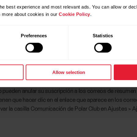
he best experience and most relevant ads. You can allow or decl
rn more about cookies in our
Cookie Policy
.
Preferences
Statistics
muestra si el destinatario consiguió recompensas en l
 para obtener más detalles se abre la vista Analizar de F
Allow selection
 pueden anular su suscripción a los correos de resumen
enen que hacer clic en el enlace que aparece en los corre
var la casilla Comunicación de Polar Club en Ajustes > A