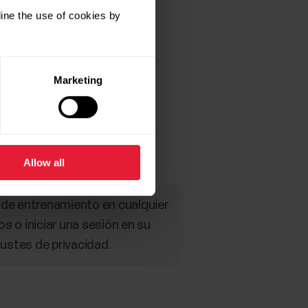
ine the use of cookies by
Marketing
a sesión)
low.
Allow all
 de entrenamiento en cualquier
os o iniciar una sesión en su
justes de privacidad.