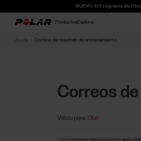
NUEVO: El Programa de fitne
Productos
Explorar
Ayuda
Correos de resumen de entrenamiento
Correos de
Válido para:
Club
Los correos electrónicos automá