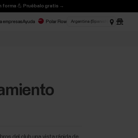
n forma 💪 Pruébalo gratis →
ra empresas
Ayuda
Polar Flow
amiento
os del club una vista rápida de