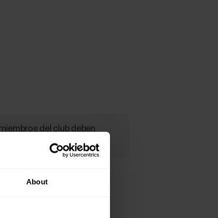
 miembros del club deben
acidad).
nto:
About