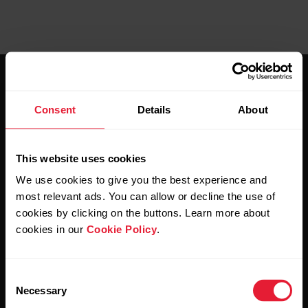
Consent
Details
About
Mantente al día.
This website uses cookies
We use cookies to give you the best experience and
most relevant ads. You can allow or decline the use of
Regístrate en nuestra newsletter quincenal y recibe
las últimas noticias directamente en tu bandeja de
cookies by clicking on the buttons. Learn more about
entrada.
cookies in our
Cookie Policy
.
Consent
Necessary
Selection