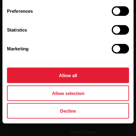
Preferences
Al hacer clic en Suscribir, aceptas recibir correos
electrónicos de Polar y confirmas que has leído nuestro
Statistics
Aviso de privacidad.
Marketing
Productos
Acerca de Polar
Relojes
Nuestra esencia
Allow all
Sensores
La ciencia
Allow selection
Accesorios
Polar para empresas
Empleos
Decline
Blog
Media Room