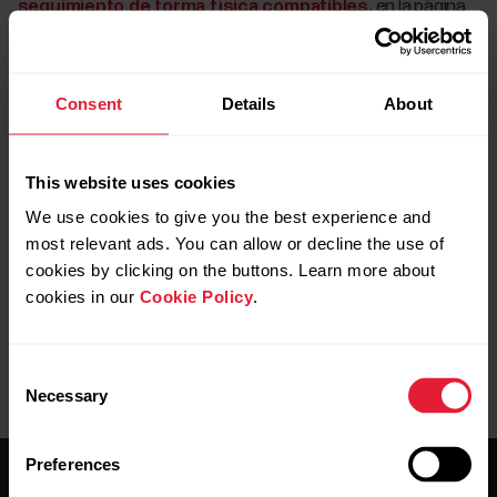
seguimiento de forma física compatibles.
en la página
de asistencia.
Consent
Details
About
¿Es Polar Club compatible con
sensores de frecuencia cardíaca de
otros fabricantes?
This website uses cookies
We use cookies to give you the best experience and
Polar Club solo puede utilizarse con sensores de frecuencia
most relevant ads. You can allow or decline the use of
cardíaca y dispositivo de seguimiento de forma física Polar.
cookies by clicking on the buttons. Learn more about
cookies in our
Cookie Policy
.
Consent
Necessary
Selection
Preferences