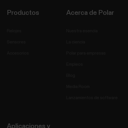
Productos
Acerca de Polar
Relojes
Nuestra esencia
Sensores
La ciencia
Accesorios
Polar para empresas
Empleos
Blog
Media Room
Lanzamientos de software
Aplicaciones y