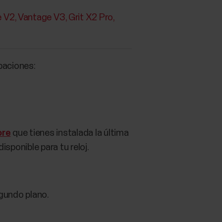
e V2
Vantage V3
Grit X2 Pro
obaciones:
ore
que tienes instalada la última
isponible para tu reloj.
gundo plano.