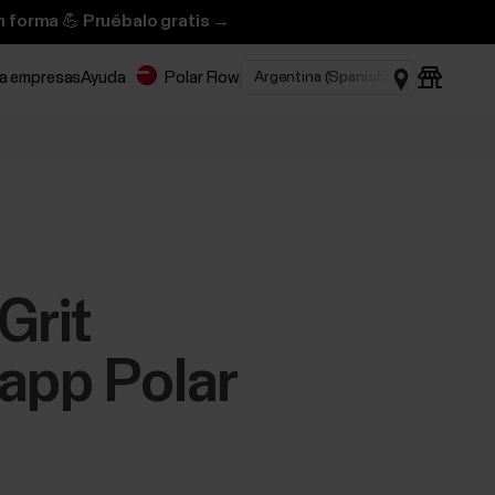
n forma 💪 Pruébalo gratis →
ra empresas
Ayuda
Polar Flow
Grit
 app Polar