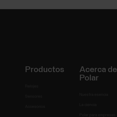
Productos
Acerca de
Polar
Relojes
Nuestra esencia
Sensores
La ciencia
Accesorios
Polar para empresas