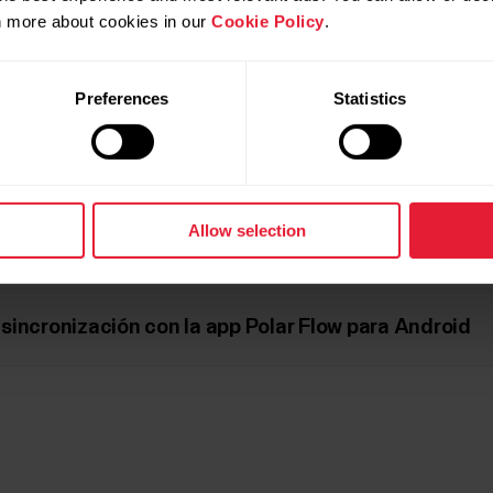
rn more about cookies in our
Cookie Policy
.
Flow esté ejecutándose en tu teléfono y mantenla en se
ositivos Polar compatibles con la app Polar Flow, asegúr
Preferences
Statistics
dispositivo activo en la app Polar Flow. Esto garantiza q
sitivos
y selecciona el dispositivo que desees utilizar.
os anteriores y sigues teniendo problemas de sincron
Allow selection
sincronización con la app Polar Flow para Android