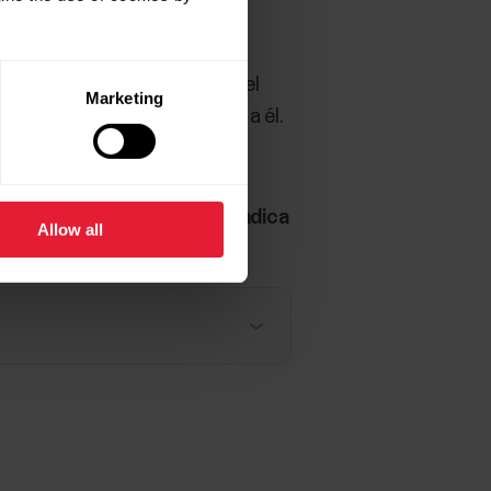
gundo plano.
ate de que has seleccionado el
Marketing
ue la aplicación se conecte a él.
ización, procede como se indica
Allow all