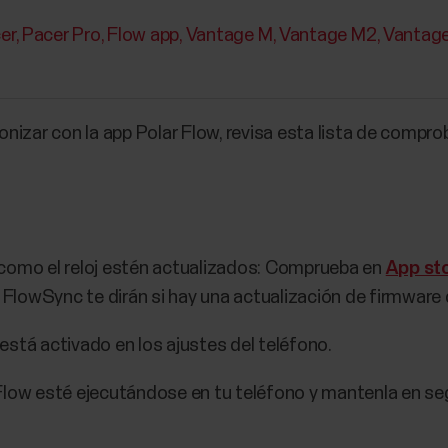
er
Pacer Pro
Flow app
Vantage M
Vantage M2
Vantag
ronizar con la app Polar Flow, revisa esta lista de compr
 como el reloj estén actualizados: Comprueba en
App st
 FlowSync te dirán si hay una actualización de firmware d
está activado en los ajustes del teléfono.
Flow esté ejecutándose en tu teléfono y mantenla en se