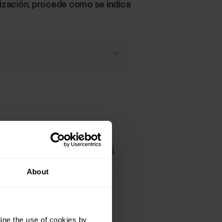
ización, procede como se indica
 Play
que tienes instalada la
mware disponible para tu reloj.
About
 aplicación del teléfono. En
r dispositivos Bluetooth.
ine the use of cookies by