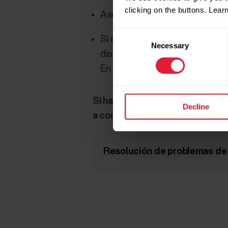
clicking on the buttons. Lea
Asegúrate de que la app Polar 
Consent
Si estás utilizando varios disp
Necessary
Selection
dispositivo Polar correcto como 
En la app Polar Flow, ve a
Dispo
Si has completado todos los pas
Decline
a continuación:
Resolución de problemas de 