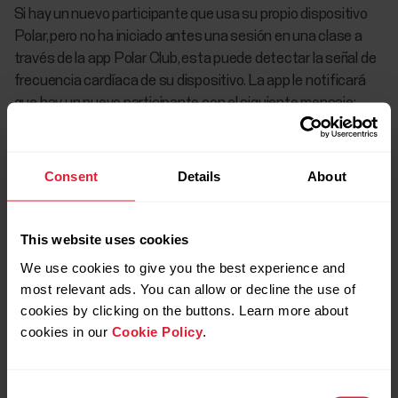
Si hay un nuevo participante que usa su propio dispositivo
Polar, pero no ha iniciado antes una sesión en una clase a
través de la app Polar Club, esta puede detectar la señal de
frecuencia cardíaca de su dispositivo. La app le notificará
que hay un nuevo participante con el siguiente mensaje:
¡Participante nuevo! Invita al participante a que se
acerque para que puedas ayudarle a iniciar sesión
.
Consent
Details
About
Toca la tarjeta del nuevo participante para abrir una vista en
la que el participante puede confirmar el inicio de sesión con
su cuenta y puedes añadir el participante a la clase. Si no se
This website uses cookies
añade el participante, la tarjeta se eliminará al iniciar la clase.
We use cookies to give you the best experience and
most relevant ads. You can allow or decline the use of
cookies by clicking on the buttons. Learn more about
cookies in our
Cookie Policy
.
Consent