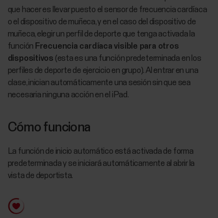
que hacer es llevar puesto el sensor de frecuencia cardíaca
o el dispositivo de muñeca, y en el caso del dispositivo de
muñeca, elegir un perfil de deporte que tenga activada la
función
Frecuencia cardíaca visible para otros
dispositivos
(esta es una función predeterminada en los
perfiles de deporte de ejercicio en grupo). Al entrar en una
clase, inician automáticamente una sesión sin que sea
necesaria ninguna acción en el iPad.
Cómo funciona
La función de inicio automático está activada de forma
predeterminada y se iniciará automáticamente al abrir la
vista de deportista.