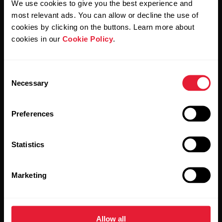
We use cookies to give you the best experience and
Al hacer clic en Suscribir, aceptas recibir correos
electrónicos de Polar y confirmas que has leído nuestro
most relevant ads. You can allow or decline the use of
Aviso de privacidad.
cookies by clicking on the buttons. Learn more about
cookies in our
Cookie Policy
.
Productos
Acerca de Polar
Consent
Necessary
Selection
Relojes
Nuestra esencia
Sensores
La ciencia
Preferences
Accesorios
Polar para empresas
Statistics
Empleos
Blog
Marketing
Media Room
Lanzamientos de software
Allow all