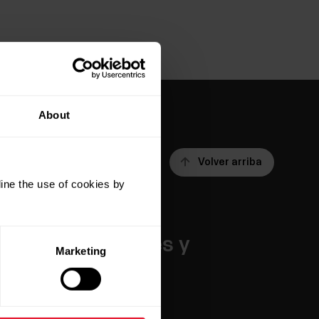
About
Volver arriba
ine the use of cookies by
Aplicaciones y
Marketing
servicios
Polar Flow