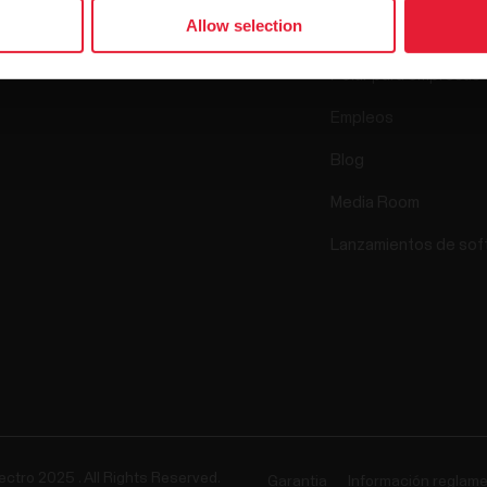
Allow selection
La ciencia
Accesorios
Polar para empresas
Empleos
Blog
Media Room
Lanzamientos de sof
ectro 2025 . All Rights Reserved.
Garantia
Información reglame