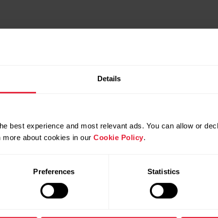
Details
he best experience and most relevant ads. You can allow or decl
rn more about cookies in our
Cookie Policy
.
Productos
Acerca de
Preferences
Statistics
Polar
Relojes
Nuestra esencia
Sensores