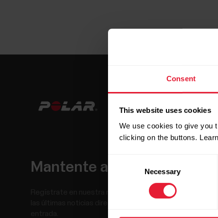
Consent
This website uses cookies
We use cookies to give you t
clicking on the buttons. Lea
Consent
Mantente al día.
Necessary
Selection
Regístrate en nuestra newsletter quincenal y recibe
las últimas noticias directamente en tu bandeja de
entrada.