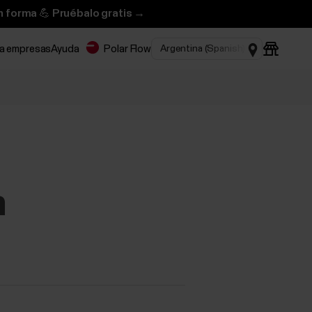
n forma 💪 Pruébalo gratis →
ra empresas
Ayuda
Polar Flow
n