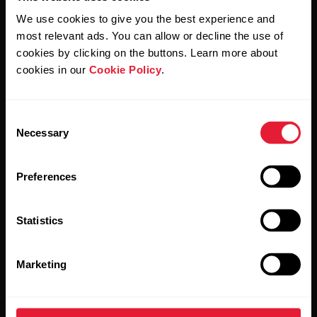
We use cookies to give you the best experience and
most relevant ads. You can allow or decline the use of
Al hacer clic en Suscribir, aceptas recibir correos
electrónicos de Polar y confirmas que has leído nuestro
cookies by clicking on the buttons. Learn more about
Aviso de privacidad.
cookies in our
Cookie Policy
.
Productos
Acerca de Polar
Consent
Necessary
Selection
Relojes
Nuestra esencia
Preferences
Sensores
La ciencia
Accesorios
Polar para empresas
Statistics
Empleos
Marketing
Blog
Media Room