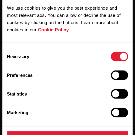
We use cookies to give you the best experience and
most relevant ads. You can allow or decline the use of
Al hacer clic en Suscribir, aceptas recibir correos
electrónicos de Polar y confirmas que has leído nuestro
cookies by clicking on the buttons. Learn more about
Aviso de privacidad.
cookies in our
Cookie Policy
.
Productos
Acerca de Polar
Consent
Necessary
Selection
Relojes
Nuestra esencia
Preferences
Sensores
La ciencia
Accesorios
Polar para empresas
Statistics
Empleos
Marketing
Blog
Media Room