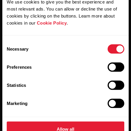
We use cookies to give you the best experience and
Al hacer clic en Suscribir, aceptas recibir correos
electrónicos de Polar y confirmas que has leído nuestro
most relevant ads. You can allow or decline the use of
Aviso de privacidad.
cookies by clicking on the buttons. Learn more about
cookies in our
Cookie Policy
.
Productos
Acerca de Polar
Consent
Necessary
Selection
Relojes
Nuestra esencia
Sensores
La ciencia
Preferences
Accesorios
Polar para empresas
Statistics
Empleos
Blog
Marketing
Media Room
Lanzamientos de software
Allow all