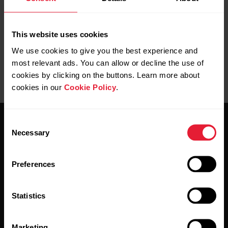
cualquiera de los siguientes criterios de búsqueda: deporte,
ubicación del club o búsqueda de texto libre.
This website uses cookies
We use cookies to give you the best experience and
most relevant ads. You can allow or decline the use of
cookies by clicking on the buttons. Learn more about
cookies in our
Cookie Policy
.
Consent
Necessary
Selection
Preferences
Mantente al día.
Statistics
Regístrate en nuestra newsletter quincenal y recibe
las últimas noticias directamente en tu bandeja de
Marketing