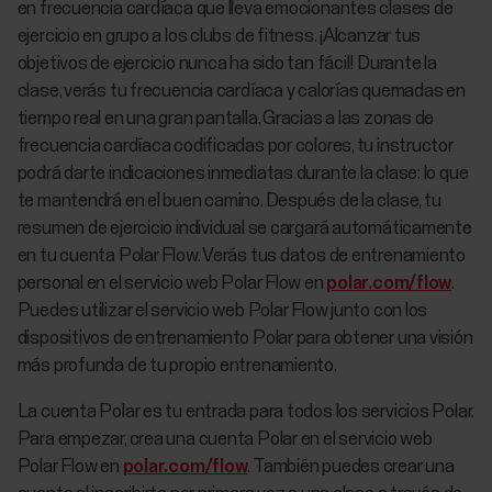
en frecuencia cardíaca que lleva emocionantes clases de
ejercicio en grupo a los clubs de fitness. ¡Alcanzar tus
objetivos de ejercicio nunca ha sido tan fácil! Durante la
clase, verás tu frecuencia cardíaca y calorías quemadas en
tiempo real en una gran pantalla. Gracias a las zonas de
frecuencia cardíaca codificadas por colores, tu instructor
podrá darte indicaciones inmediatas durante la clase: lo que
te mantendrá en el buen camino. Después de la clase, tu
resumen de ejercicio individual se cargará automáticamente
en tu cuenta Polar Flow. Verás tus datos de entrenamiento
personal en el servicio web Polar Flow en
polar.com/flow
.
Puedes utilizar el servicio web Polar Flow junto con los
dispositivos de entrenamiento Polar para obtener una visión
más profunda de tu propio entrenamiento.
La cuenta Polar es tu entrada para todos los servicios Polar.
Para empezar, crea una cuenta Polar en el servicio web
Polar Flow en
polar.com/flow
. También puedes crear una