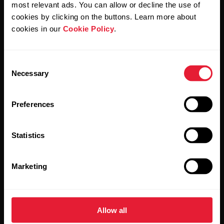
Aviso de privacidad.
most relevant ads. You can allow or decline the use of
cookies by clicking on the buttons. Learn more about
cookies in our
Cookie Policy
.
Productos
Acerca de Polar
Consent
Relojes
Nuestra esencia
Necessary
Selection
Sensores
La ciencia
Preferences
Accesorios
Polar para empresas
Empleos
Statistics
Blog
Marketing
Media Room
Lanzamientos de software
Allow all