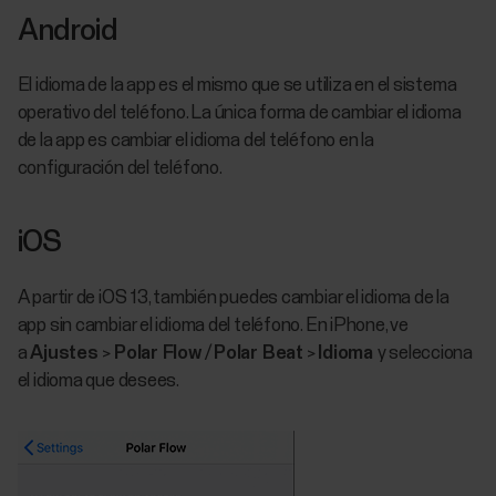
Android
El idioma de la app es el mismo que se utiliza en el sistema
operativo del teléfono. La única forma de cambiar el idioma
de la app es cambiar el idioma del teléfono en la
configuración del teléfono.
iOS
A partir de iOS 13, también puedes cambiar el idioma de la
app sin cambiar el idioma del teléfono. En iPhone, ve
a
Ajustes
>
Polar Flow
/
Polar Beat
>
Idioma
y selecciona
el idioma que desees.