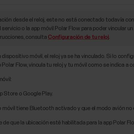
ración desde el reloj, este no está conectado todavía co
el servicio o la app móvil Polar Flow para poder vincular u
strucciones, consulta
Configuración de tu reloj
.
 dispositivo móvil, el reloj ya se ha vinculado. Si lo conf
pp Polar Flow, vincula tu reloj y tu móvil como se indica a 
móvil:
p Store o Google Play.
o móvil tiene Bluetooth activado y que el modo avión no 
de que la ubicación esté habilitada para la app Polar Flo