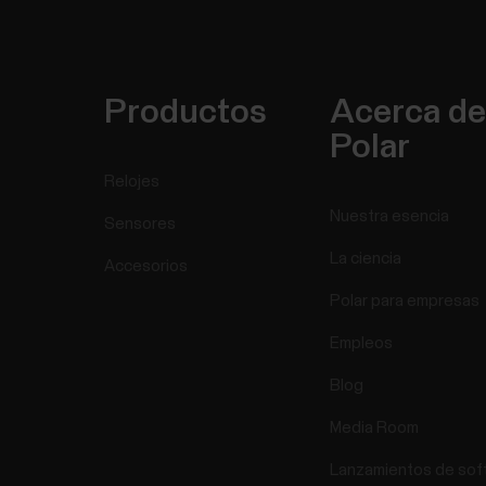
Productos
Acerca de
Polar
Relojes
Nuestra esencia
Sensores
La ciencia
Accesorios
Polar para empresas
Empleos
Blog
Media Room
Lanzamientos de sof