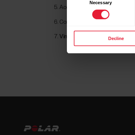
Necessary
Selection
Acepta la solicitud de vinculac
Confirma el código de pin en tu 
Vinculación terminada
se muest
Decline