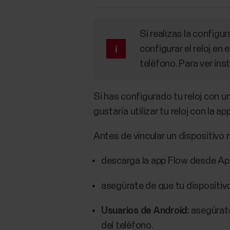
Si realizas la configu
configurar el reloj en 
teléfono. Para ver in
Si has configurado tu reloj con un
gustaría utilizar tu reloj con la a
Antes de vincular un dispositivo 
descarga la app Flow desde Ap
asegúrate de que tu dispositiv
Usuarios de Android:
asegúrate 
del teléfono.