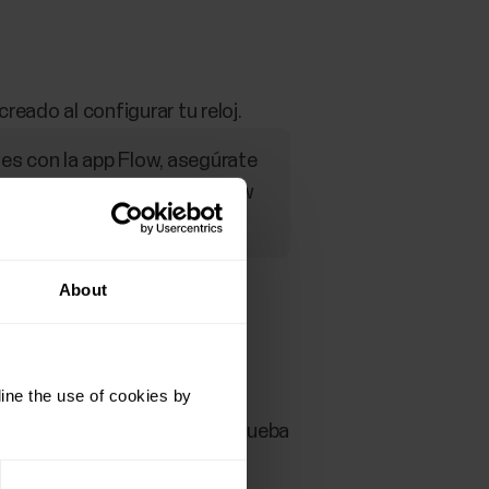
creado al configurar tu reloj.
les con la app Flow, asegúrate
ow. De esta forma, la app Flow
r Unite.
About
 generales
>
Vinc. y sincr.
>
ine the use of cookies by
culación de Bluetooth
, comprueba
loj.