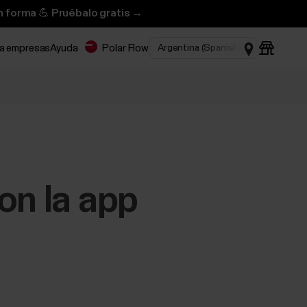
n forma 💪 Pruébalo gratis →
ra empresas
Ayuda
Polar Flow
on la app